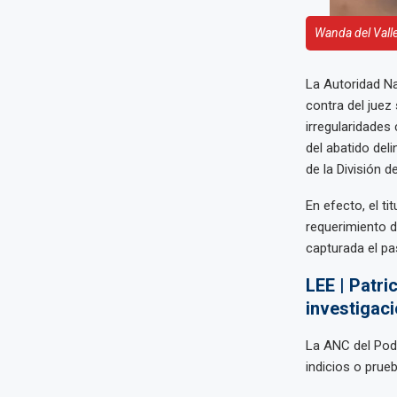
Wanda del Valle
La Autoridad Na
contra del juez
irregularidades
del abatido del
de la División d
En efecto, el t
requerimiento d
capturada el pa
LEE | Patri
investigaci
La ANC del Pode
indicios o prue