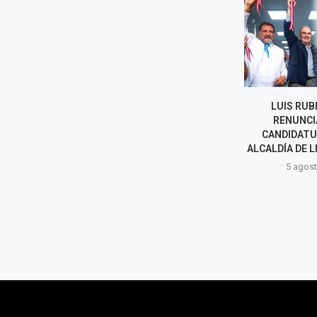
ÍBER MARAVÍ GRITA A LA
LUIS RUB
PRENSA: “¿USTED QUIERE QUE
RENUNCI
LE RESPONDA LO QUE LE...
CANDIDATU
ALCALDÍA DE L
5 agosto, 2026
5 agost