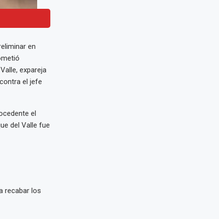
reliminar en
ometió
Valle, expareja
contra el jefe
rocedente el
ue del Valle fue
a recabar los