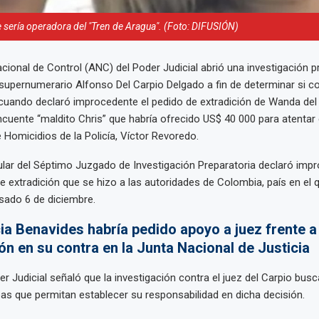
 sería operadora del "Tren de Aragua". (Foto: DIFUSIÓN)
cional de Control (ANC) del Poder Judicial abrió una investigación p
 supernumerario Alfonso Del Carpio Delgado a fin de determinar si c
 cuando declaró improcedente el pedido de extradición de Wanda del 
incuente “maldito Chris” que habría ofrecido US$ 40 000 para atentar 
e Homicidios de la Policía, Víctor Revoredo.
itular del Séptimo Juzgado de Investigación Preparatoria declaró imp
e extradición que se hizo a las autoridades de Colombia, país en el q
sado 6 de diciembre.
cia Benavides habría pedido apoyo a juez frente a
ón en su contra en la Junta Nacional de Justicia
r Judicial señaló que la investigación contra el juez del Carpio busc
bas que permitan establecer su responsabilidad en dicha decisión.