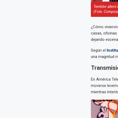
Temblor alteró 
(Foto: Composi
¿Cómo vivieron 
casas, oficinas
dejando escena
Según el
Instit
una magnitud mo
Transmisio
En América Tele
moverse leveme
mientras intent