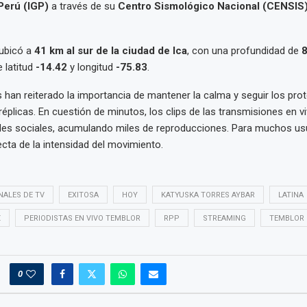
Perú (IGP)
a través de su
Centro Sismológico Nacional (CENSIS
 ubicó a
41 km al sur de la ciudad de Ica
, con una profundidad de
 latitud
-14.42
y longitud
-75.83
.
 han reiterado la importancia de mantener la calma y seguir los pro
réplicas. En cuestión de minutos, los clips de las transmisiones en
edes sociales, acumulando miles de reproducciones. Para muchos usu
cta de la intensidad del movimiento.
NALES DE TV
EXITOSA
HOY
KATYUSKA TORRES AYBAR
LATINA
Z
PERIODISTAS EN VIVO TEMBLOR
RPP
STREAMING
TEMBLOR
0