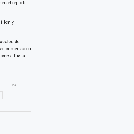
)
en el reporte
81 km
y
tocolos de
 vivo comenzaron
arios, fue la
LIMA