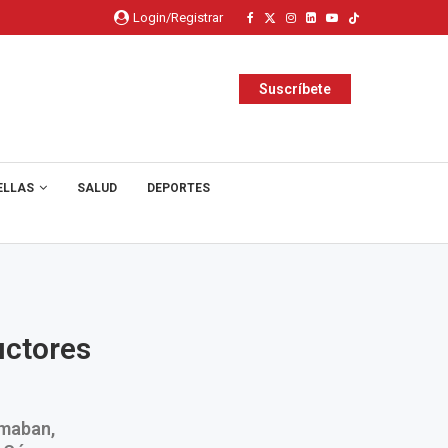
Login/Registrar
Suscríbete
ELLAS
SALUD
DEPORTES
uctores
rmaban,