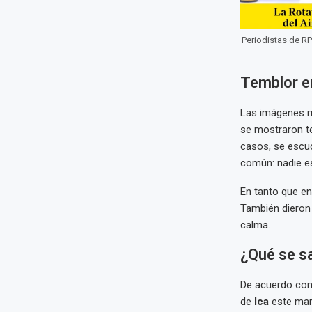
Periodistas de RP
Temblor en
Las imágenes m
se mostraron te
casos, se escuc
común: nadie es
En tanto que e
También dieron 
calma.
¿Qué se s
De acuerdo con 
de
Ica
este ma