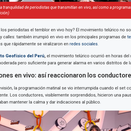
la tranquilidad de periodistas que transmitían en vivo, así como a program
ción)
los periodistas el temblor en vivo hoy? El movimiento telúrico no sol
 y calles: también irrumpió en vivo en los principales programas de
te
s que rápidamente se viralizaron en
redes sociales.
uto Geofísico del Perú
,
el movimiento telúrico ocurrió en horas del
derada pero suficiente para generar alarma en varios distritos de la
nes en vivo: así reaccionaron los conductor
visión, la programación matinal se vio interrumpida cuando el set 
nte. Los conductores, visiblemente sorprendidos, hicieron una pau
aban mantener la calma y dar indicaciones al público.