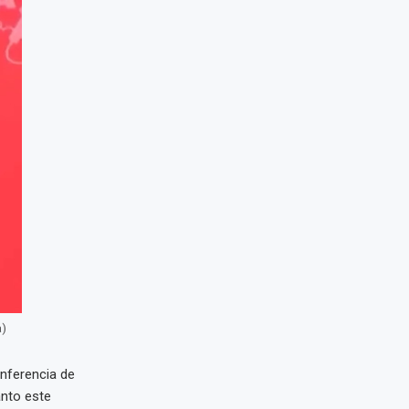
a)
nferencia de
anto este