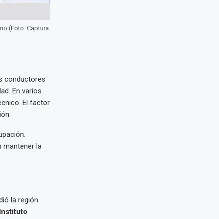
smo (Foto: Captura
os conductores
ad. En varios
nico. El factor
ión.
upación.
n mantener la
ió la región
Instituto