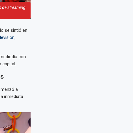
as de streaming
o se sintió en
levisión
,
 mediodía con
 capital.
es
comenzó a
sa inmediata