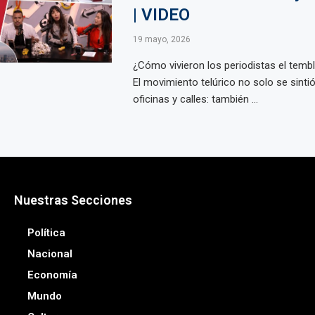
| VIDEO
19 mayo, 2026
¿Cómo vivieron los periodistas el tembl
El movimiento telúrico no solo se sinti
oficinas y calles: también ...
Nuestras Secciones
Política
Nacional
Economía
Mundo