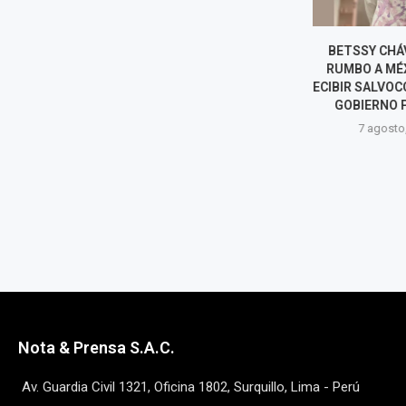
BETSSY CHÁVEZ SALIÓ
PERÚ 
RUMBO A MÉXICO TRAS
SALVOCONDUC
RECIBIR SALVOCONDUCTO DEL
CHÁVEZ Y 
GOBIERNO PERUANO
DERECHO DE 
EXTRA
7 agosto, 2026
7 agost
Nota & Prensa S.A.C.
Av. Guardia Civil 1321, Oficina 1802, Surquillo, Lima - Perú