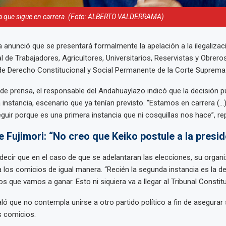
 que sigue en carrera. (Foto: ALBERTO VALDERRAMA)
anunció que se presentará formalmente la apelación a la ilegalizaci
l de Trabajadores, Agricultores, Universitarios, Reservistas y Obrero
de Derecho Constitucional y Social Permanente de la Corte Suprema
de prensa, el responsable del Andahuaylazo indicó que la decisión 
instancia, escenario que ya tenían previsto. “Estamos en carrera (…
uir porque es una primera instancia que ni cosquillas nos hace”, rep
e Fujimori: “No creo que Keiko postule a la presi
 decir que en el caso de que se adelantaran las elecciones, su organi
 los comicios de igual manera. “Recién la segunda instancia es la def
 que vamos a ganar. Esto ni siquiera va a llegar al Tribunal Constituc
ó que no contempla unirse a otro partido político a fin de asegurar 
s comicios.