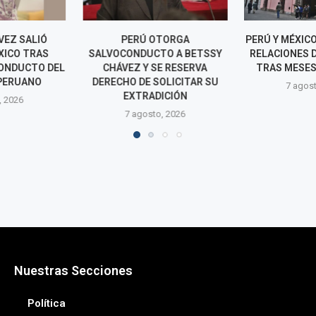
OTORGA
PERÚ Y MÉXICO RESTABLECEN
LUNA VICTOR
TO A BETSSY
RELACIONES DIPLOMÁTICAS
JEFE DE LA SU
SE RESERVA
TRAS MESES DE TENSIÓN
DEL 
SOLICITAR SU
SUPERIN
7 agosto, 2026
DICIÓN
6 agos
o, 2026
Nuestras Secciones
Política