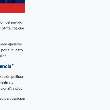
ón del partido
s (Antauro) que
.
puede apelarse
) por supuesto
licó.
dencia”
zación política
initiva y
ional”, indicó.
su participación