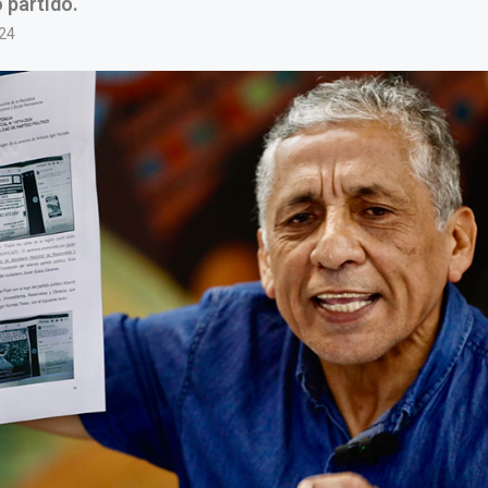
o partido.
24