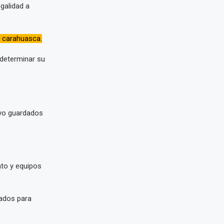
egalidad a
e carahuasca.
 determinar su
tivo guardados
nto y equipos
vados para