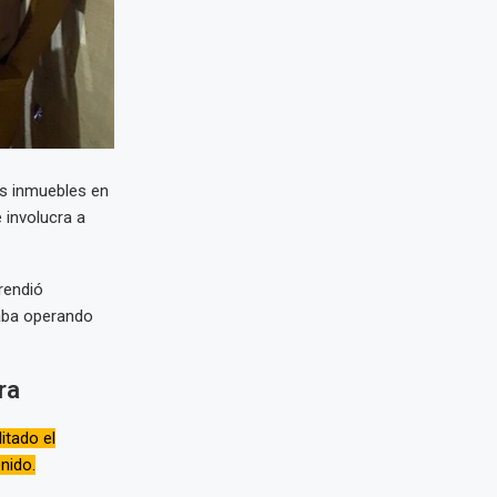
es inmuebles en
 involucra a
endió
uaba operando
ra
itado el
nido.