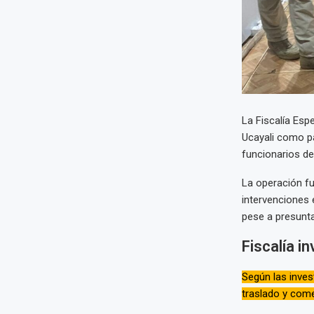
La Fiscalía Esp
Ucayali como pa
funcionarios de
La operación fue
intervenciones
pese a presunta
Fiscalía i
Según las inves
traslado y come