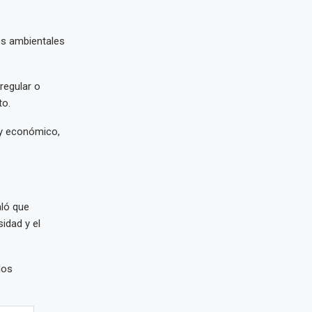
tos ambientales
regular o
to.
 y económico,
aló que
idad y el
los