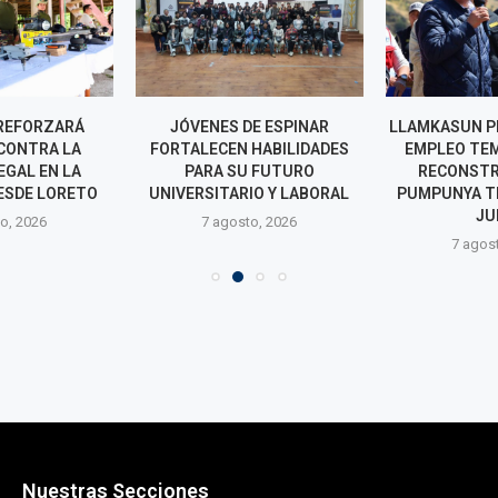
REFORZARÁ
JÓVENES DE ESPINAR
LLAMKASUN P
CONTRA LA
FORTALECEN HABILIDADES
EMPLEO TE
EGAL EN LA
PARA SU FUTURO
RECONSTR
ESDE LORETO
UNIVERSITARIO Y LABORAL
PUMPUNYA T
JU
o, 2026
7 agosto, 2026
7 agos
Nuestras Secciones