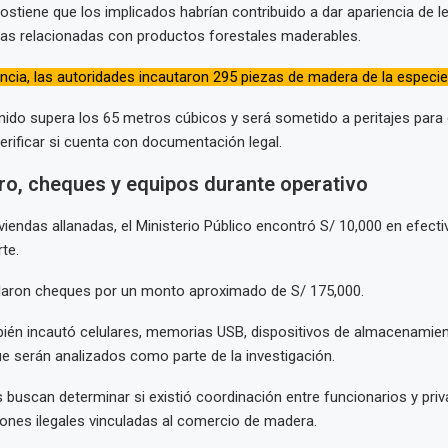
sostiene que los implicados habrían contribuido a dar apariencia de l
citas relacionadas con productos forestales maderables.
gencia, las autoridades incautaron 295 piezas de madera de la especi
nido supera los 65 metros cúbicos y será sometido a peritajes para
erificar si cuenta con documentación legal.
ero, cheques y equipos durante operativo
iviendas allanadas, el Ministerio Público encontró S/ 10,000 en efec
te.
laron cheques por un monto aproximado de S/ 175,000.
bién incautó celulares, memorias USB, dispositivos de almacenamie
e serán analizados como parte de la investigación.
 buscan determinar si existió coordinación entre funcionarios y pri
ciones ilegales vinculadas al comercio de madera.