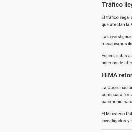
Tráfico i
El tráfico ileg
que afectan la
Las investigaci
mecanismos ileg
Especialistas a
además de afec
FEMA refor
La Coordinación
continuará fort
patrimonio natur
El Ministerio Pú
investigados y 