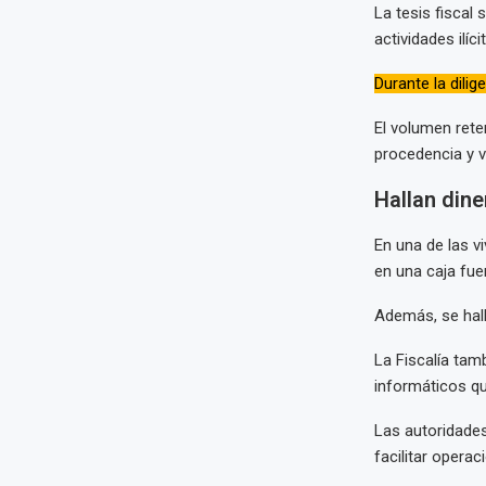
La tesis fiscal 
actividades ilí
Durante la dili
El volumen rete
procedencia y v
Hallan din
En una de las v
en una caja fuer
Además, se hal
La Fiscalía tam
informáticos qu
Las autoridades
facilitar opera