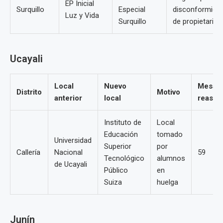
EP Inicial
Surquillo
Especial
disconformida
Luz y Vida
Surquillo
de propietarios
Ucayali
Local
Nuevo
Mesas
Distrito
Motivo
anterior
local
reasig
Instituto de
Local
Educación
tomado
Universidad
Superior
por
Callería
Nacional
59
Tecnológico
alumnos
de Ucayali
Público
en
Suiza
huelga
Junín