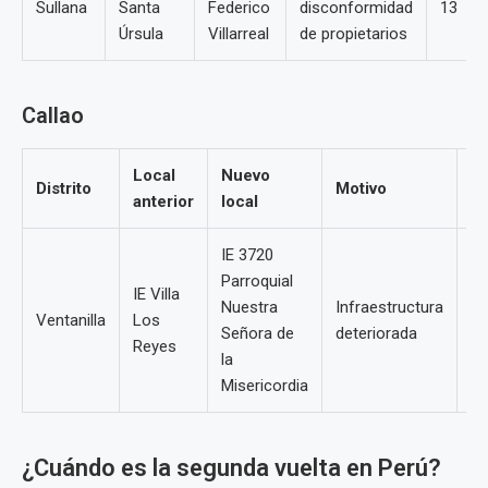
Sullana
Santa
Federico
disconformidad
13
Úrsula
Villarreal
de propietarios
Callao
Local
Nuevo
M
Distrito
Motivo
anterior
local
re
IE 3720
Parroquial
IE Villa
Nuestra
Infraestructura
Ventanilla
Los
24
Señora de
deteriorada
Reyes
la
Misericordia
¿Cuándo es la segunda vuelta en Perú?