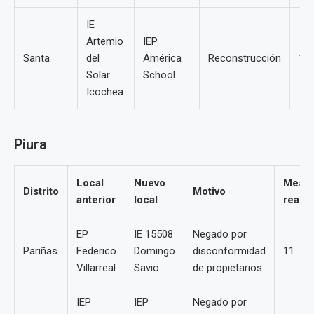
IE
Artemio
IEP
Santa
del
América
Reconstrucción
19
Solar
School
Icochea
Piura
Local
Nuevo
Mesa
Distrito
Motivo
anterior
local
reasi
EP
IE 15508
Negado por
Pariñas
Federico
Domingo
disconformidad
11
Villarreal
Savio
de propietarios
IEP
IEP
Negado por