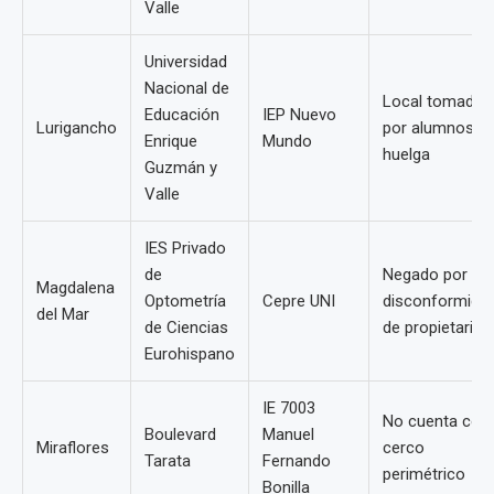
Valle
Universidad
Nacional de
Local tomado
Educación
IEP Nuevo
Lurigancho
por alumnos e
Enrique
Mundo
huelga
Guzmán y
Valle
IES Privado
de
Negado por
Magdalena
Optometría
Cepre UNI
disconformida
del Mar
de Ciencias
de propietarios
Eurohispano
IE 7003
No cuenta con
Boulevard
Manuel
Miraflores
cerco
Tarata
Fernando
perimétrico
Bonilla