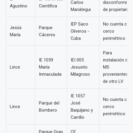
Carlos
disconformida
Agustino
Científica
Mariátegui
de propietarios
IEP Saco
No cuenta con
Jesús
Parque
Oliveros -
cerco
María
Cáceres
Cuba
perimétrico
Para
IE 1059
IEI 005
instalación de
Lince
María
Jesusito
MS
Inmaculada
Milagroso
provenientes
de otro LV
IE 1057
No cuenta con
Parque del
José
Lince
cerco
Bombero
Baquíjano y
perimétrico
Carrillo
Parque Gran
CE