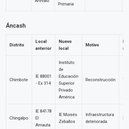
Arévalo
Primaria
Áncash
Local
Nuevo
Me
Distrito
Motivo
anterior
local
re
Instituto
de
IE 88001
Educación
Chimbote
Reconstrucción
7
- Ex 314
Superior
Privado
América
IE 84178
IE Moisés
Infraestructura
Chingalpo
El
3
Zeballos
deteriorada
Amauta