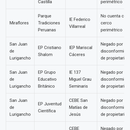
Castilla
perimétrico
Parque
No cuenta con
IE Federico
Miraflores
Tradiciones
cerco
Villarreal
Peruanas
perimétrico
San Juan
Negado por
EP Cristiano
IEP Mariscal
de
disconformida
Shalom
Cáceres
Lurigancho
de propietarios
San Juan
EP Grupo
IE 137
Negado por
de
Educativo
Miguel Grau
disconformida
Lurigancho
Británico
Seminaris
de propietarios
San Juan
CEBE San
Negado por
EP Juventud
de
Matías de
disconformida
Científica
Lurigancho
Jesús
de propietarios
CEBE
Negado por