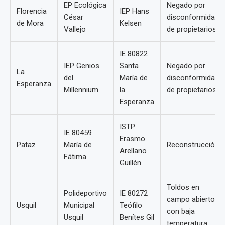
EP Ecológica
Negado por
Florencia
IEP Hans
César
disconformidad
de Mora
Kelsen
Vallejo
de propietarios
IE 80822
IEP Genios
Santa
Negado por
La
del
María de
disconformidad
Esperanza
Millennium
la
de propietarios
Esperanza
ISTP
IE 80459
Erasmo
Pataz
María de
Reconstrucción
Arellano
Fátima
Guillén
Toldos en
Polideportivo
IE 80272
campo abierto
Usquil
Municipal
Teófilo
con baja
Usquil
Benítes Gil
temperatura