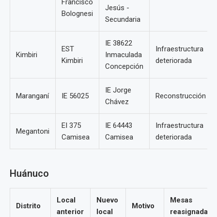
Francisco
Jesús -
Bolognesi
Secundaria
IE 38622
EST
Infraestructura
Kimbiri
Inmaculada
Kimbiri
deteriorada
Concepción
IE Jorge
Maranganí
IE 56025
Reconstrucción
Chávez
EI 375
IE 64443
Infraestructura
Megantoni
Camisea
Camisea
deteriorada
Huánuco
Local
Nuevo
Mesas
Distrito
Motivo
anterior
local
reasignadas