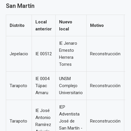
San Martín
Local
Nuevo
M
Distrito
Motivo
anterior
local
r
IE Jenaro
Ernesto
Jepelacio
IE 00512
Reconstrucción
4
Herrera
Torres
IE 0004
UNSM
Tarapoto
Túpac
Complejo
Reconstrucción
1
Amaru
Universitario
IEP
IE José
Adventista
Antonio
Tarapoto
José de
Reconstrucción
8
Ramírez
San Martín -