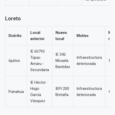
Loreto
Local
Nuevo
Me
Distrito
Motivo
anterior
local
rea
IE 60793
IE 342
Túpac
Infraestructura
Iquitos
Micaela
13
Amaru -
deteriorada
Bastidas
Secundaria
IE Héctor
Hugo
IEPI 200
Infraestructura
Puinahua
4
García
Bretaña
deteriorada
Vásquez