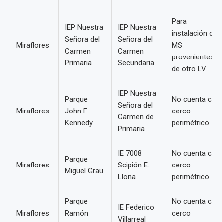
Para
IEP Nuestra
IEP Nuestra
instalación de
Señora del
Señora del
Miraflores
MS
Carmen
Carmen
provenientes
Primaria
Secundaria
de otro LV
IEP Nuestra
Parque
No cuenta con
Señora del
Miraflores
John F.
cerco
Carmen de
Kennedy
perimétrico
Primaria
IE 7008
No cuenta con
Parque
Miraflores
Scipión E.
cerco
Miguel Grau
Llona
perimétrico
Parque
No cuenta con
IE Federico
Miraflores
Ramón
cerco
Villarreal