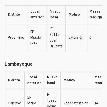
Local
Nuevo
Mesas
Distrito
Motivo
anterior
local
reasignad
IE
EP
30117
Pilcomayo
Mundo
Extorsión
6
Juan
Feliz
Bautista
Lambayeque
Local
Nuevo
Mesas
Distrito
Motivo
anterior
local
reasig
IE
EP
10925
Chiclayo
María
Reconstrucción
14
César