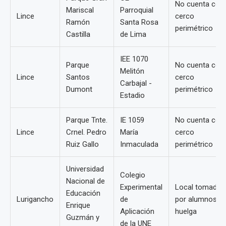
No cuenta con
Mariscal
Parroquial
Lince
cerco
Ramón
Santa Rosa
perimétrico
Castilla
de Lima
IEE 1070
Parque
No cuenta con
Melitón
Lince
Santos
cerco
Carbajal -
Dumont
perimétrico
Estadio
Parque Tnte.
IE 1059
No cuenta con
Lince
Crnel. Pedro
María
cerco
Ruiz Gallo
Inmaculada
perimétrico
Universidad
Colegio
Nacional de
Experimental
Local tomado
Educación
Lurigancho
de
por alumnos e
Enrique
Aplicación
huelga
Guzmán y
de la UNE