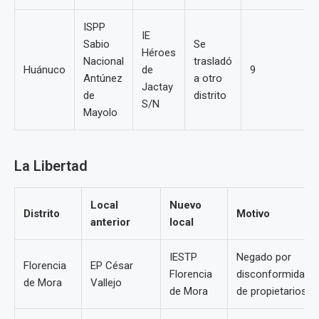
ISPP
IE
Sabio
Se
Héroes
Nacional
trasladó
Huánuco
de
9
Antúnez
a otro
Jactay
de
distrito
S/N
Mayolo
La Libertad
Local
Nuevo
Distrito
Motivo
anterior
local
IESTP
Negado por
Florencia
EP César
Florencia
disconformidad
de Mora
Vallejo
de Mora
de propietarios