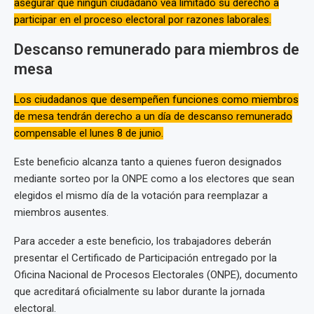
asegurar que ningún ciudadano vea limitado su derecho a
participar en el proceso electoral por razones laborales.
Descanso remunerado para miembros de
mesa
Los ciudadanos que desempeñen funciones como miembros
de mesa tendrán derecho a un día de descanso remunerado
compensable el lunes 8 de junio.
Este beneficio alcanza tanto a quienes fueron designados
mediante sorteo por la ONPE como a los electores que sean
elegidos el mismo día de la votación para reemplazar a
miembros ausentes.
Para acceder a este beneficio, los trabajadores deberán
presentar el Certificado de Participación entregado por la
Oficina Nacional de Procesos Electorales (ONPE), documento
que acreditará oficialmente su labor durante la jornada
electoral.