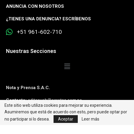
ANUNCIA CON NOSOTROS
¿
TIENES UNA DENUNCIA? ESCRÍBENOS
+51 961-602-710
Nuestras Secciones
Nota y Prensa S.A.C.
Contacto:
editorweb@caretas.com.pe
Este sitio web utiliza cookies para mejorar su experiencia.
Asumiremos que está de acuerdo con esto, pero puede optar por
Síguenos:
no participar si lo desea.
Aceptar
Leer más