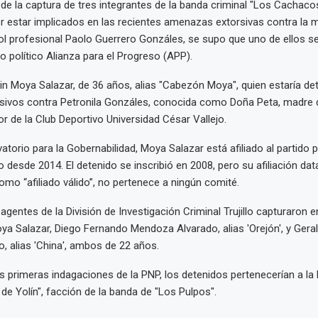
e la captura de tres integrantes de la banda criminal "Los Cachacos
r estar implicados en las recientes amenazas extorsivas contra la 
ol profesional Paolo Guerrero Gonzáles, se supo que uno de ellos s
ido político Alianza para el Progreso (APP).
in Moya Salazar, de 36 años, alias "Cabezón Moya", quien estaría det
sivos contra Petronila Gonzáles, conocida como Doña Peta, madre 
or de la Club Deportivo Universidad César Vallejo.
torio para la Gobernabilidad, Moya Salazar está afiliado al partido p
 desde 2014. El detenido se inscribió en 2008, pero su afiliación dat
omo “afiliado válido”, no pertenece a ningún comité.
entes de la División de Investigación Criminal Trujillo capturaron en 
oya Salazar, Diego Fernando Mendoza Alvarado, alias 'Orejón', y Geral
 alias 'China', ambos de 22 años.
s primeras indagaciones de la PNP, los detenidos pertenecerían a la 
e Yolín", facción de la banda de "Los Pulpos".