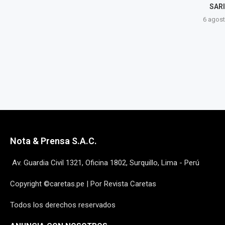
POLICÍA INVESTIGA LAS
SARI
CAUSAS
6 agost
6 agosto, 2026
Nota & Prensa S.A.C.
Av. Guardia Civil 1321, Oficina 1802, Surquillo, Lima - Perú
Copyright ©caretas.pe | Por Revista Caretas
Todos los derechos reservados