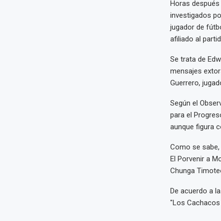
Horas después d
investigados po
jugador de fútb
afiliado al part
Se trata de Edw
mensajes extor
Guerrero, jugad
Según el Observa
para el Progreso
aunque figura c
Como se sabe, ag
El Porvenir a M
Chunga Timoteo,
De acuerdo a la
"Los Cachacos d