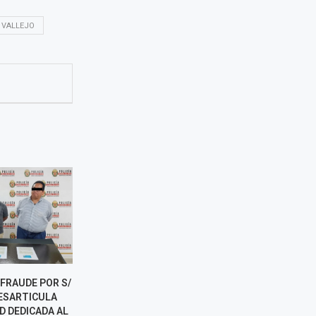
 VALLEJO
FRAUDE POR S/
MININTER ACTUALIZA
MIGRACIONE
DESARTICULA
PROTOCOLOS PARA
159 MIL 
D DEDICADA AL
REFORZAR EL CONTROL Y
ELECTRÓNICOS