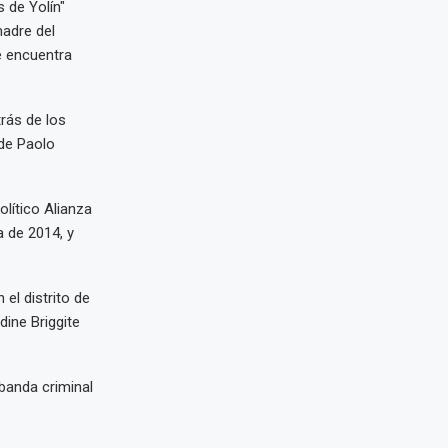
 de Yolín"
madre del
e encuentra
rás de los
de Paolo
olítico Alianza
a de 2014, y
el distrito de
dine Briggite
banda criminal