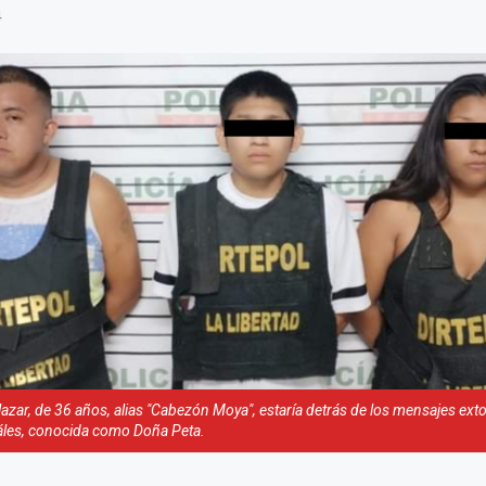
4
zar, de 36 años, alias "Cabezón Moya", estaría detrás de los mensajes ext
áles, conocida como Doña Peta.