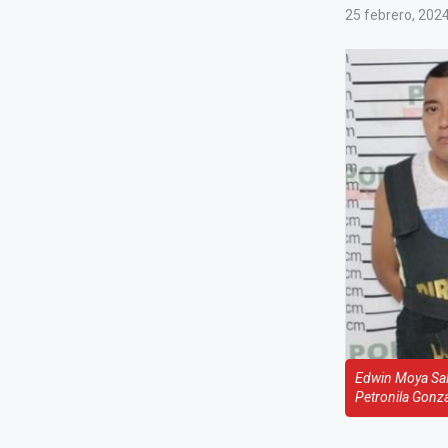
25 febrero, 202
Edwin Moya Sala
Petronila Gonz