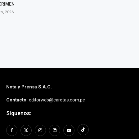
CRIMEN
DESTRUCCIÓN DE DROGAS
CITA PREVIA 
DECOMISADAS
to, 2026
6 agos
6 agosto, 2026
Nota y Prensa S.A.C.
Contacto:
editorweb@caretas.com.pe
Síguenos: