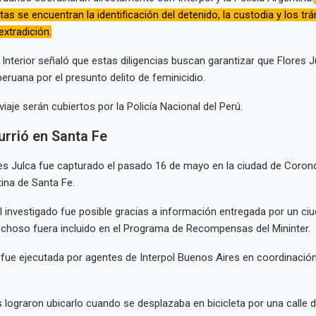
as se encuentran la identificación del detenido, la custodia y los trá
extradición.
el Interior señaló que estas diligencias buscan garantizar que Flores 
 peruana por el presunto delito de feminicidio.
iaje serán cubiertos por la Policía Nacional del Perú.
urrió en Santa Fe
es Julca fue capturado el pasado 16 de mayo en la ciudad de Corond
tina de Santa Fe.
l investigado fue posible gracias a información entregada por un ci
choso fuera incluido en el Programa de Recompensas del Mininter.
 fue ejecutada por agentes de Interpol Buenos Aires en coordinación
 lograron ubicarlo cuando se desplazaba en bicicleta por una calle d