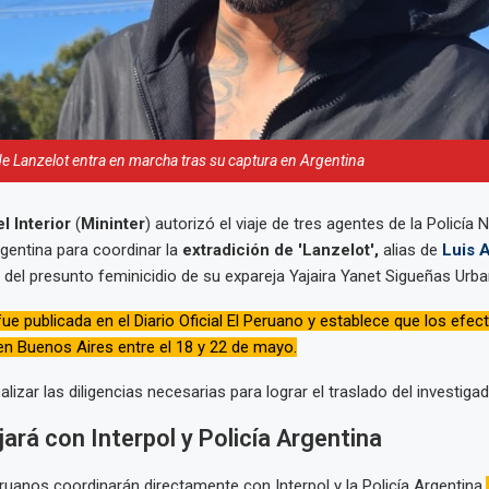
de Lanzelot entra en marcha tras su captura en Argentina
el Interior
(
Mininter
) autorizó el viaje de tres agentes de la Policía 
gentina para coordinar la
extradición de 'Lanzelot',
alias de
Luis 
 del presunto feminicidio de su expareja Yajaira Yanet Sigueñas Urba
ue publicada en el Diario Oficial El Peruano y establece que los efec
n Buenos Aires entre el 18 y 22 de mayo.
ealizar las diligencias necesarias para lograr el traslado del investigad
ará con Interpol y Policía Argentina
uanos coordinarán directamente con Interpol y la Policía Argentina.