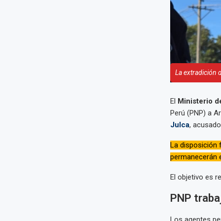
La extradición 
El
Ministerio d
Perú (PNP) a Ar
Julca
, acusado
La disposición f
permanecerán e
El objetivo es r
PNP trabaj
Los agentes per