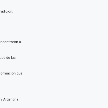
adición.
 encontraron a
dad de las
información que
 y Argentina