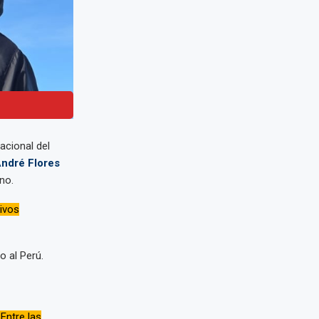
Nacional del
André Flores
no.
tivos
o al Perú.
Entre las