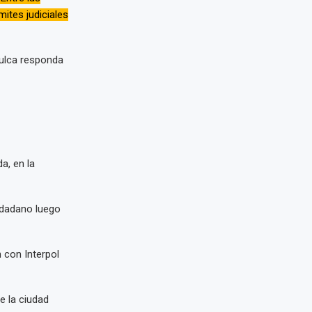
mites judiciales
Julca responda
a, en la
udadano luego
 con Interpol
e la ciudad