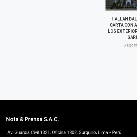
INCENDIO DESTRUYE DOS
HALLAN BAL
BUSES DE TRANSPORTE
CARTA CON 
PÚBLICO EN VENTANILLA Y
LOS EXTERIOR
POLICÍA INVESTIGA LAS
SARI
CAUSAS
6 agost
6 agosto, 2026
Nota & Prensa S.A.C.
Av. Guardia Civil 1321, Oficina 1802, Surquillo, Lima - Perú