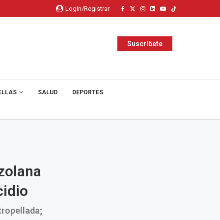
Login/Registrar
Suscríbete
ELLAS
SALUD
DEPORTES
zolana
cidio
tropellada;