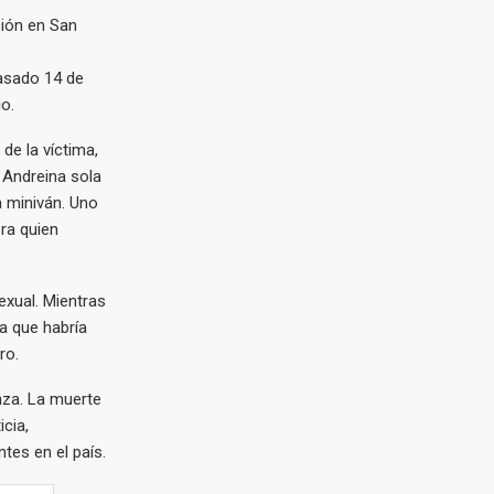
ión en San
pasado 14 de
o.
de la víctima,
 Andreina sola
a miniván. Uno
ra quien
exual. Mientras
a que habría
ro.
nza. La muerte
cia,
tes en el país.