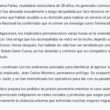
reina Farías, ciudadana venezolana de 28 años, ha generado conmoc
en fue abusada sexualmente y luego atropellada por dos técnicos en
nes que habían acudido a su domicilio para realizar un servicio el 
a Nacional ha confirmado que el crimen se investiga como feminicidi
tigaciones, los implicados permanecieron varias horas en la vivienda 
or. Una amiga que los acompañaba se retiró en la noche, dejando a
osos. Horas después, fue hallada sin vida tras ser arrollada por un
, Rubén Darío Cueva, ya fue detenido y confesó que su compañero e
ículo.
 continúan con los exámenes periciales para identificar al agresor s
ndo implicado, Jean Carlos Montero, permanece prófugo. Se sospech
n Junín, y se han intensificado los operativos para dar con su parade
úblico prepara los pedidos de prisión preventiva mientras el caso ava
provocado indignación en redes sociales y protestas que exigen justi
uevamente la violencia extrema que enfrentan muchas mujeres migran