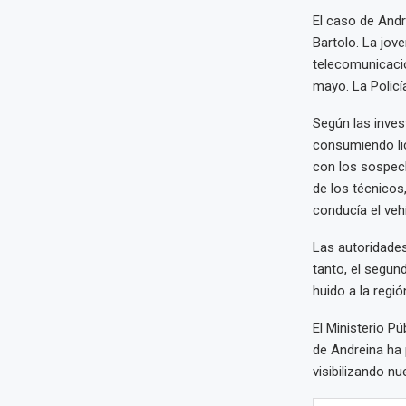
El caso de And
Bartolo. La jov
telecomunicacio
mayo. La Policí
Según las inves
consumiendo lic
con los sospech
de los técnicos
conducía el veh
Las autoridades
tanto, el segu
huido a la regió
El Ministerio P
de Andreina ha 
visibilizando n