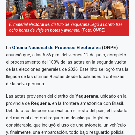
El material electoral del distrito de Yaquerana llegó a Loreto tras
ocho horas de viaje en botes y avioneta. (Foto: ONPE)
La
Oficina Nacional de Procesos Electorales
(ONPE)
anunció que, a las 6:56 p.m. del viernes 12 de junio, completó
el procesamiento del 100% de las actas en la segunda vuelta
de las elecciones generales de 2026. Este hito se logró tras la
llegada de las últimas 9 actas desde localidades fronterizas
de la selva peruana.
Las actas provienen del distrito de
Yaquerana
, ubicado en la
provincia de
Requena
, en la frontera amazónica con Brasil.
Debido a su desconexión vial con el resto del país, el traslado
del material electoral requirió un despliegue logístico
considerable, que incluyó el uso de una avioneta, un vehículo
y, finalmente, una embarcación, todo bajo resguardo policial.