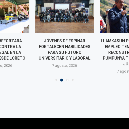
REFORZARÁ
JÓVENES DE ESPINAR
LLAMKASUN P
CONTRA LA
FORTALECEN HABILIDADES
EMPLEO TE
EGAL EN LA
PARA SU FUTURO
RECONSTR
ESDE LORETO
UNIVERSITARIO Y LABORAL
PUMPUNYA T
JU
o, 2026
7 agosto, 2026
7 agos