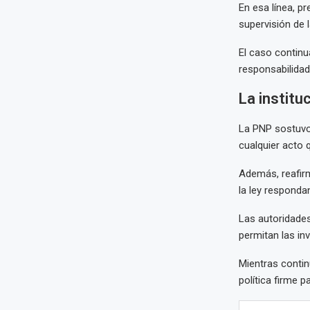
En esa línea, p
supervisión de 
El caso continu
responsabilida
La institu
La PNP sostuvo
cualquier acto q
Además, reafirm
la ley responda
Las autoridade
permitan las in
Mientras continú
política firme 