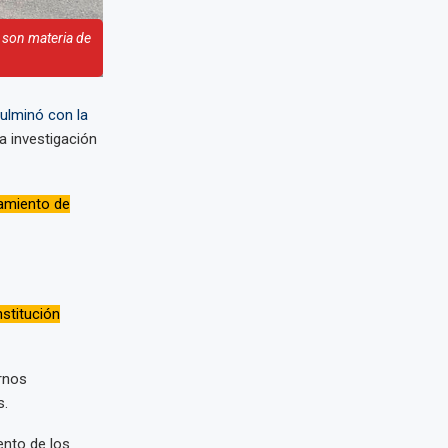
 son materia de
ulminó con la
a investigación
namiento de
nstitución
rnos
s.
ento de los