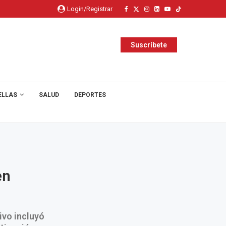
Login/Registrar
Suscríbete
ELLAS
SALUD
DEPORTES
en
ivo incluyó