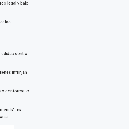
rco legal y bajo
ar las
medidas contra
enes infrinjan
aso conforme lo
mantendrá una
anía.