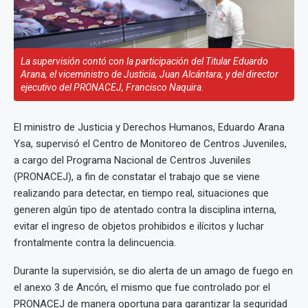
La supervisión contó con la participación del Titular Eduardo
Arana, el viceministro de Justicia, Juan Alcántara, y del director
ejecutivo del PRONACEJ, Francisco Naquira.
El ministro de Justicia y Derechos Humanos, Eduardo Arana
Ysa, supervisó el Centro de Monitoreo de Centros Juveniles,
a cargo del Programa Nacional de Centros Juveniles
(PRONACEJ), a fin de constatar el trabajo que se viene
realizando para detectar, en tiempo real, situaciones que
generen algún tipo de atentado contra la disciplina interna,
evitar el ingreso de objetos prohibidos e ilícitos y luchar
frontalmente contra la delincuencia.
Durante la supervisión, se dio alerta de un amago de fuego en
el anexo 3 de Ancón, el mismo que fue controlado por el
PRONACEJ de manera oportuna para garantizar la seguridad