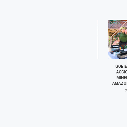
COFOPRI INICIARÁ
GOBIERNO 
TITULACIÓN DE VIVIENDAS
ACCIONES 
AFECTADAS POR SISMO EN
MINERÍA IL
PUMPUNYA, CHUPACA
AMAZONÍA D
7 agosto, 2026
7 agost