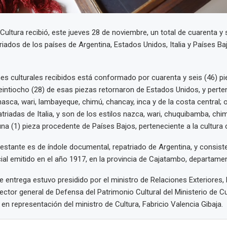
 Cultura recibió, este jueves 28 de noviembre, un total de cuarenta y 
riados de los países de Argentina, Estados Unidos, Italia y Países Ba
nes culturales recibidos está conformado por cuarenta y seis (46) pi
eintiocho (28) de esas piezas retornaron de Estados Unidos, y perte
nasca, wari, lambayeque, chimú, chancay, inca y de la costa central; o
atriadas de Italia, y son de los estilos nazca, wari, chuquibamba, chi
na (1) pieza procedente de Países Bajos, perteneciente a la cultura 
 restante es de índole documental, repatriado de Argentina, y consist
cial emitido en el año 1917, en la provincia de Cajatambo, departame
 entrega estuvo presidido por el ministro de Relaciones Exteriores, 
rector general de Defensa del Patrimonio Cultural del Ministerio de C
 en representación del ministro de Cultura, Fabricio Valencia Gibaja.