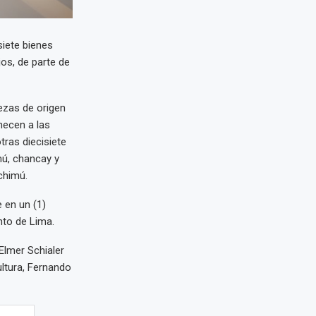
siete bienes
jos, de parte de
ezas de origen
necen a las
tras diecisiete
mú, chancay y
chimú.
e en un (1)
nto de Lima.
Elmer Schialer
ultura, Fernando