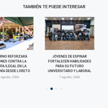
TAMBIÉN TE PUEDE INTERESAR
REFORZARÁ
JÓVENES DE ESPINAR
LLAMKASUN P
CONTRA LA
FORTALECEN HABILIDADES
EMPLEO TE
EGAL EN LA
PARA SU FUTURO
RECONSTR
ESDE LORETO
UNIVERSITARIO Y LABORAL
PUMPUNYA T
JU
o, 2026
7 agosto, 2026
7 agos