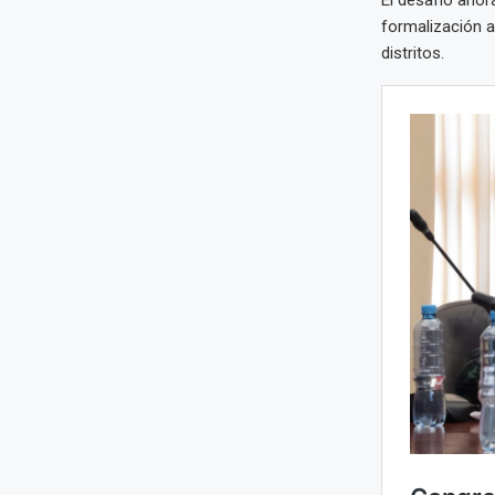
El desafío ahor
formalización a
distritos.