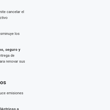
mite cancelar el
ctivo
isminuye los
o, seguro y
entrega de
ara renovar sus
cos
educe emisiones
léctricos o