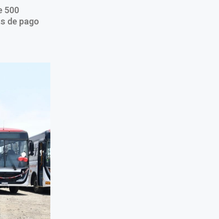
e 500
as de pago
.