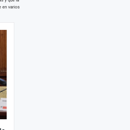
s y que la
 en varios