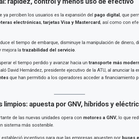
al: rapidez, control y menos uso de efectivo
 ya perciben los usuarios es la expansión del
pago digital
, que per
leteras electrónicas
,
tarjetas Visa y Mastercard
, así como con efe
duce el tiempo de embarque, disminuye la manipulación de dinero, d
y mejora la
trazabilidad del servicio
.
perar el tiempo perdido y avanzar hacia un
transporte más modern
ñaló David Hernández, presidente ejecutivo de la ATU, al anunciar la 
antes
que han permitido a los operadores acceder a financiamiento p
limpios: apuesta por GNV, híbridos y eléctri
rtante de las nuevas unidades opera con
motores a GNV
, lo que r
un sistema más sostenible.
 estableció incentivos para que las empresas apuesten por
buses e