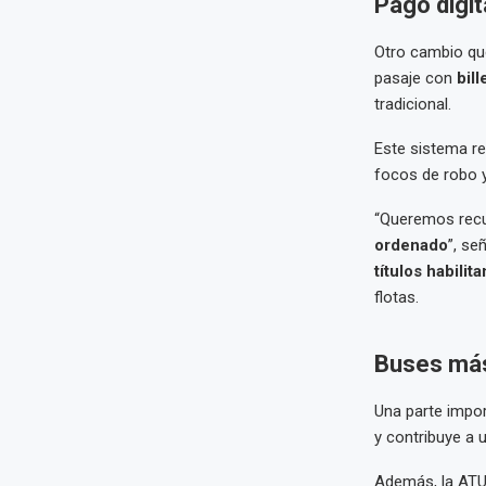
Pago digit
Otro cambio que
pasaje con
bil
tradicional.
Este sistema re
focos de robo 
“Queremos recu
ordenado
”, se
títulos habilit
flotas.
Buses más 
Una parte impo
y contribuye a 
Además, la ATU