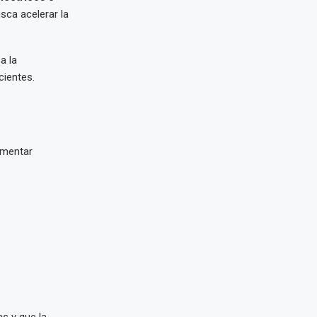
usca acelerar la
a la
cientes.
imentar