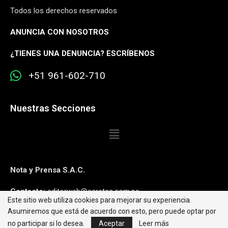
Todos los derechos reservados
ANUNCIA CON NOSOTROS
¿
TIENES UNA DENUNCIA? ESCRÍBENOS
+51 961-602-710
Nuestras Secciones
Nota y Prensa S.A.C.
Contacto:
editorweb@caretas.com.pe
Este sitio web utiliza cookies para mejorar su experiencia.
Asumiremos que está de acuerdo con esto, pero puede optar por
Síguenos:
no participar si lo desea.
Aceptar
Leer más