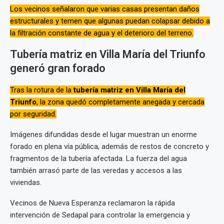
Los vecinos señalaron que varias casas presentan daños
estructurales y temen que algunas puedan colapsar debido a
la filtración constante de agua y el deterioro del terreno.
Tubería matriz en Villa María del Triunfo
generó gran forado
Tras la rotura de la
tubería matriz en Villa María del
Triunfo
, la zona quedó completamente anegada y cercada
por seguridad.
Imágenes difundidas desde el lugar muestran un enorme
forado en plena vía pública, además de restos de concreto y
fragmentos de la tubería afectada. La fuerza del agua
también arrasó parte de las veredas y accesos a las
viviendas.
Vecinos de Nueva Esperanza reclamaron la rápida
intervención de Sedapal para controlar la emergencia y