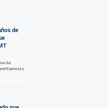
años de
ue
VMT
ima Sur
yvid Espinoza y
ado que