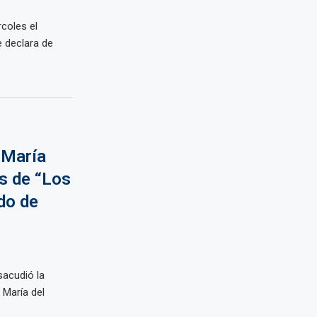
coles el
 declara de
 María
us de “Los
do de
sacudió la
 María del