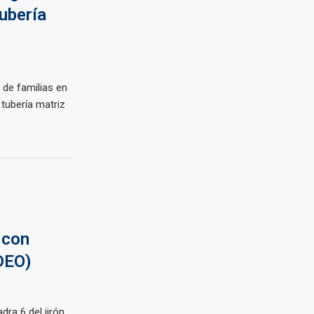
tubería
de familias en
 tubería matriz
 con
DEO)
dra 6 del jirón