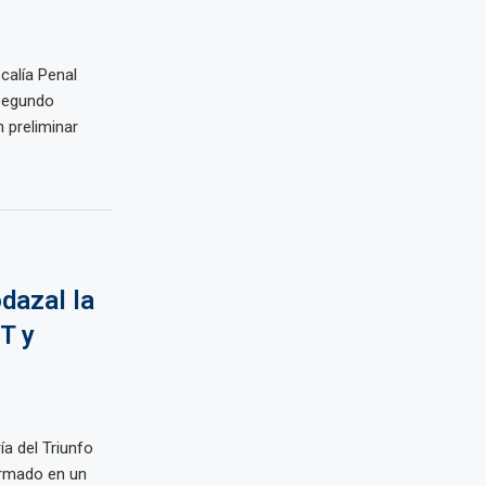
calía Penal
(Segundo
 preliminar
odazal la
T y
ía del Triunfo
rmado en un