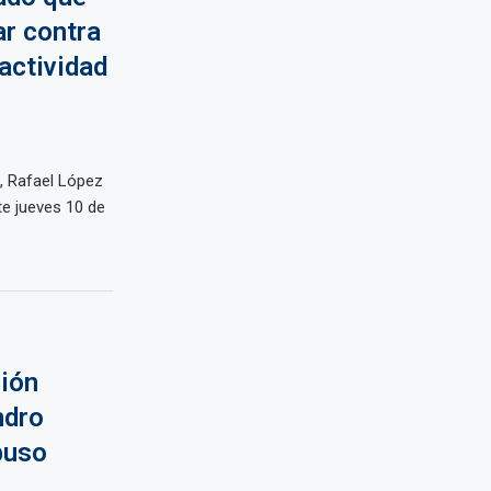
ar contra
actividad
a, Rafael López
e jueves 10 de
ción
ndro
buso