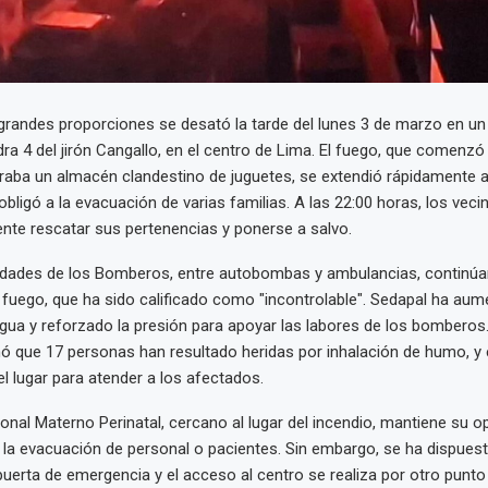
grandes proporciones se desató la tarde del lunes 3 de marzo en un 
dra 4 del jirón Cangallo, en el centro de Lima. El fuego, que comenzó 
aba un almacén clandestino de juguetes, se extendió rápidamente a 
obligó a la evacuación de varias familias. A las 22:00 horas, los vec
te rescatar sus pertenencias y ponerse a salvo.
idades de los Bomberos, entre autobombas y ambulancias, continúa
 fuego, que ha sido calificado como "incontrolable". Sedapal ha aum
gua y reforzado la presión para apoyar las labores de los bomberos. 
ó que 17 personas han resultado heridas por inhalación de humo, y
el lugar para atender a los afectados.
ional Materno Perinatal, cercano al lugar del incendio, mantiene su op
 la evacuación de personal o pacientes. Sin embargo, se ha dispuesto
puerta de emergencia y el acceso al centro se realiza por otro punto