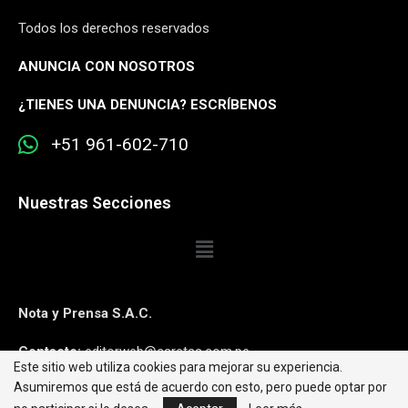
Todos los derechos reservados
ANUNCIA CON NOSOTROS
¿
TIENES UNA DENUNCIA? ESCRÍBENOS
+51 961-602-710
Nuestras Secciones
Nota y Prensa S.A.C.
Contacto:
editorweb@caretas.com.pe
Este sitio web utiliza cookies para mejorar su experiencia.
Asumiremos que está de acuerdo con esto, pero puede optar por
Síguenos: