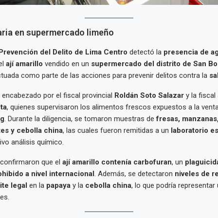
taria en supermercado limeño
 Prevención del Delito de Lima Centro
detectó la
presencia de a
el
ají amarillo
vendido en un
supermercado del distrito de San Bo
tuada como parte de las acciones para prevenir delitos contra la
sa
e encabezado por el fiscal provincial
Roldán Soto Salazar
y la fiscal
ta
, quienes supervisaron los alimentos frescos expuestos a la venta 
g
. Durante la diligencia, se tomaron muestras de
fresas, manzanas,
tes y cebolla china
, las cuales fueron remitidas a un
laboratorio e
ivo análisis químico.
 confirmaron que el
ají amarillo contenía carbofuran
, un
plaguicid
ohibido a nivel internacional
. Además, se detectaron
niveles de r
ite legal
en la
papaya
y la
cebolla china
, lo que podría representar
es.