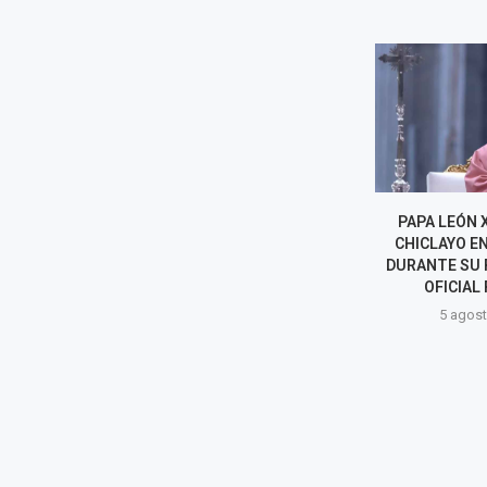
ADULTA MAYOR MUERE TRAS
PAPA LEÓN X
SER ATACADA POR DOS
CHICLAYO E
ROTTWEILER: VECINOS
DURANTE SU 
ASEGURAN QUE YA ERAN...
OFICIAL 
5 agosto, 2026
5 agost