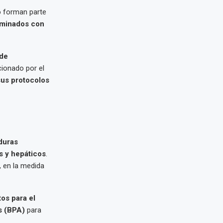
o
forman parte
aminados con
 de
cionado por el
sus protocolos
duras
s y hepáticos
.
, en la medida
os para el
s (BPA)
para