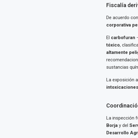
Fiscalía der
De acuerdo con 
corporativa pe
El
carbofuran
—
tóxico
, clasifi
altamente pel
recomendacion
sustancias quím
La exposición 
intoxicacione
Coordinació
La inspección f
Borja
y del
Ser
Desarrollo Agr