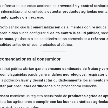
s informaron que estas acciones de
prevención y control sanitari
interinstitucional orientado a
detectar productos agrícolas cont
o autorizados o en exceso
.
n Soto señaló que la
comercialización de alimentos con residuos
prohibidos
puede configurar el
delito contra la salud pública
, san
peruano
, y exhortó a los establecimientos comerciales a
reforzar 
calidad
antes de ofrecer productos al público.
ecomendaciones al consumidor
n salud pública alertan que el
consumo continuado de frutas y ver
con plaguicidas
puede generar
daños neurológicos, respiratorio
la población
lavar y desinfectar cuidadosamente los alimentos
y
ptar por productos certificados
o de procedencia conocida.
enasa
mantiene un registro actualizado de
productos agrícolas apt
sta a los agricultores a
cumplir con las buenas prácticas agrícola
s y pérdidas comerciales.