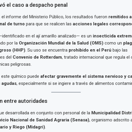
ivó el caso a despacho penal
el informe del Ministerio Público, los resultados fueron
remitidos a 
nal de turno
para que se realicen las
acciones legales correspon
identificado en el ají amarillo analizado— es un
insecticida extre
cado por la
Organización Mundial de la Salud (OMS)
como un
plag
igroso (HHP)
. Su uso se encuentra
prohibido en el Perú
bajo las
es del
Convenio de Rotterdam
, tratado internacional que regula e
icas peligrosas.
a este químico puede
afectar gravemente el sistema nervioso y c
s agudas
, especialmente si se ingiere a través de alimentos contam
n entre autoridades
ue desarrollada en conjunto con personal de la
Municipalidad Distr
vicio Nacional de Sanidad Agraria (Senasa)
, organismo adscrito 
ario y Riego (Midagri)
.