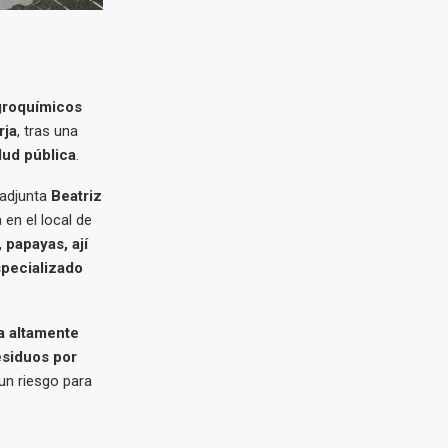
groquímicos
rja
, tras una
lud pública
.
 adjunta
Beatriz
en el local de
 papayas, ají
specializado
a altamente
esiduos por
 un riesgo para