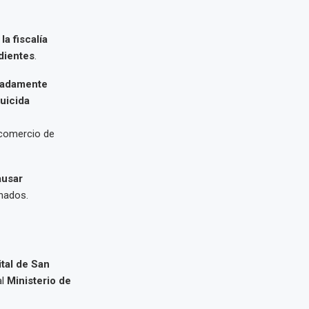
la fiscalía
dientes
.
madamente
uicida
l comercio de
ausar
inados.
ital de San
al
Ministerio de