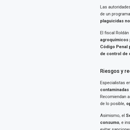
Las autoridade
de un programa 
plaguicidas n
El fiscal Roldá
agroquímicos 
Código Penal 
de control de 
Riesgos y r
Especialistas e
contaminadas 
Recomiendan a 
de lo posible,
o
Asimismo, el
S
consumo
, e in
evitar sancione