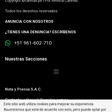
Copyright ©caretas.pe | Por Revista Caretas
Todos los derechos reservados
ANUNCIA CON NOSOTROS
¿
TIENES UNA DENUNCIA? ESCRÍBENOS
+51 961-602-710
Nuestras Secciones
Nota y Prensa S.A.C.
Contacto:
editorweb@caretas.com.pe
Este sitio web utiliza cookies para mejorar su experiencia.
Asumiremos que está de acuerdo con esto, pero puede optar por
Síguenos: