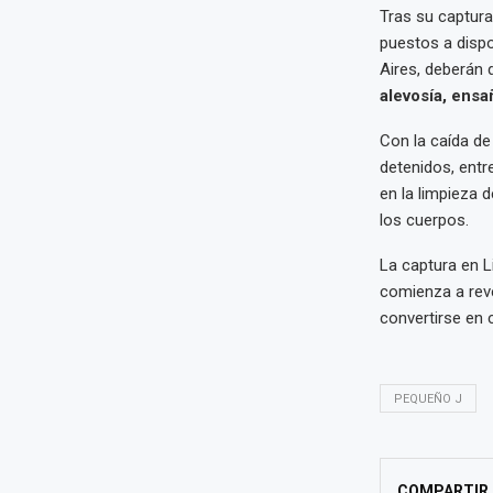
Tras su captura
puestos a disp
Aires, deberán d
alevosía, ensa
Con la caída d
detenidos, entr
en la limpieza 
los cuerpos.
La captura en 
comienza a reve
convertirse en 
PEQUEÑO J
COMPARTIR