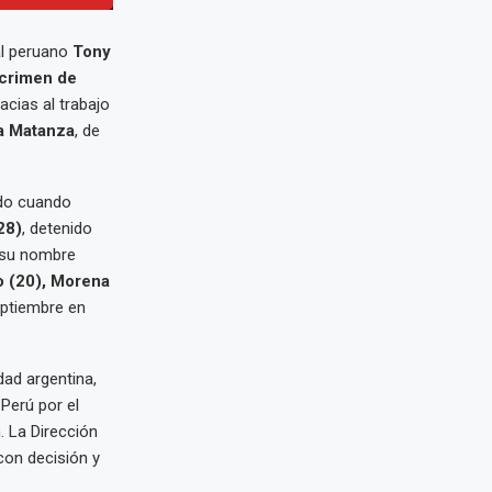
al peruano
Tony
 crimen de
acias al trabajo
a Matanza
, de
ado cuando
28)
, detenido
n su nombre
o (20), Morena
eptiembre en
dad argentina,
 Perú por el
. La Dirección
on decisión y