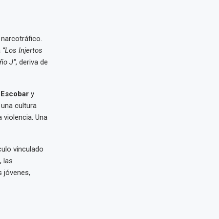
narcotráfico.
a
“Los Injertos
ño J”
, deriva de
 Escobar
y
 una cultura
 violencia. Una
culo vinculado
 las
s jóvenes,