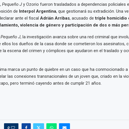
,
Pequeño J
y Ozorio fueron trasladados a dependencias policiales 
osición de
Interpol Argentina
, que gestionará su extradición. Una 
eclarar ante el fiscal
Adrián Arribas
, acusado de
triple homicidio 
ñamiento, violencia de género y participación de dos o más pe
e
Pequeño J
, la investigación avanza sobre una red criminal que invol
e ellos los dueños de la casa donde se cometieron los asesinatos, 
de la escena del crimen y cómplices que ayudaron en el traslado y o
Lima marca un punto de quiebre en un caso que ha conmocionado a 
lar las conexiones transnacionales de un joven que, criado en la viol
capo, pero terminó cayendo antes de cumplir 21 años.
0