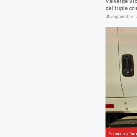
Valverde Vic
del triple c
30 septiembre, 
Pequeño J fue 