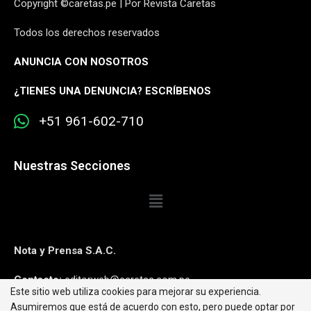
Copyright ©caretas.pe | Por Revista Caretas
Todos los derechos reservados
ANUNCIA CON NOSOTROS
¿
TIENES UNA DENUNCIA? ESCRÍBENOS
+51 961-602-710
Nuestras Secciones
Nota y Prensa S.A.C.
Contacto:
editorweb@caretas.com.pe
Este sitio web utiliza cookies para mejorar su experiencia.
Asumiremos que está de acuerdo con esto, pero puede optar por
Síguenos: