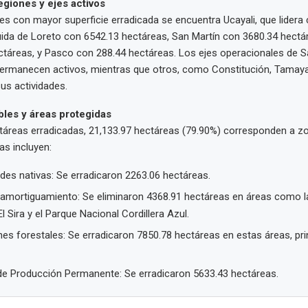
giones y ejes activos
nes con mayor superficie erradicada se encuentra Ucayali, que lidera
uida de Loreto con 6542.13 hectáreas, San Martín con 3680.34 hect
táreas, y Pasco con 288.44 hectáreas. Los ejes operacionales de S
ermanecen activos, mientras que otros, como Constitución, Tamaya 
us actividades.
les y áreas protegidas
ctáreas erradicadas, 21,133.97 hectáreas (79.90%) corresponden a z
as incluyen:
es nativas: Se erradicaron 2263.06 hectáreas.
amortiguamiento: Se eliminaron 4368.91 hectáreas en áreas como l
 Sira y el Parque Nacional Cordillera Azul.
es forestales: Se erradicaron 7850.78 hectáreas en estas áreas, pr
e Producción Permanente: Se erradicaron 5633.43 hectáreas.