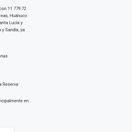
 con 11 779.72
áreas, Huánuco
anta Lucía y
y Sandía, ya
onas
a Reserva
incipalmente en