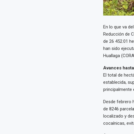
En lo que va del
Reducción de Cu
de 26 452.01 he
han sido ejecut
Huallaga (CORA
Avances hasta
El total de hec
establecida, su
principalmente 
Desde febrero h
de 8246 parcel
localizado y de
cocaínicas, evi