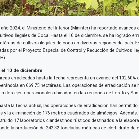
 año 2024, el Ministerio del Interior (Mininter) ha reportado avances 
ltivos Ilegales de Coca. Hasta el 10 de diciembre, se ha logrado erra
ctáreas de cultivos ilegales de coca en diversas regiones del país. 
adas por el Proyecto Especial de Control y Reducción de Cultivos Ileg
H).
 el 10 de diciembre
táreas erradicadas hasta la fecha representa un avance del 102.60% 
perándola en 669.75 hectáreas. Las operaciones de erradicación se 
en dos ejes operacionales ubicados en las regiones de Loreto y San 
asta la fecha actual, las operaciones de erradicación han permitido 
as y la eliminación de 176 metros cuadrados de almácigos. Además,
struido 17 laboratorios clandestinos rústicos destinados a la elabor
tando la producción de 242.32 toneladas métricas de clorhidrato de 