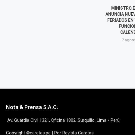
DOS SISMOS REMECIERON
MINISTRO 
CHUPACA EN MENOS DE UNA
ANUNCIA NUEV
HORA
FERIADOS EN
FUNCIO
7 agosto, 2026
CALEND
7 agost
Nota & Prensa S.A.C.
Av. Guardia Civil 1321, Oficina 1802, Surquillo, Lima - Perú
Copyright ©caretas.pe | Por Revista Caretas