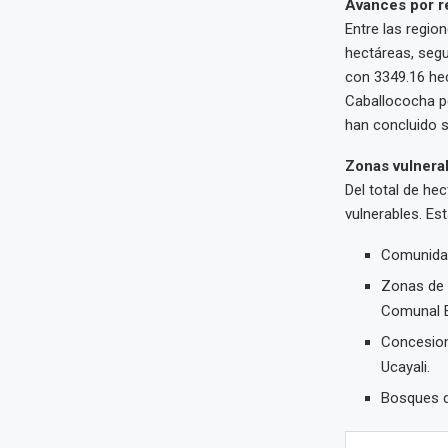
Avances por re
Entre las regio
hectáreas, seg
con 3349.16 hec
Caballococha p
han concluido s
Zonas vulnerab
Del total de he
vulnerables. Est
Comunidad
Zonas de 
Comunal El
Concesion
Ucayali.
Bosques d