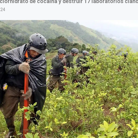
clorhidrato de cocaína y destruir 17 laboratorios clan
024