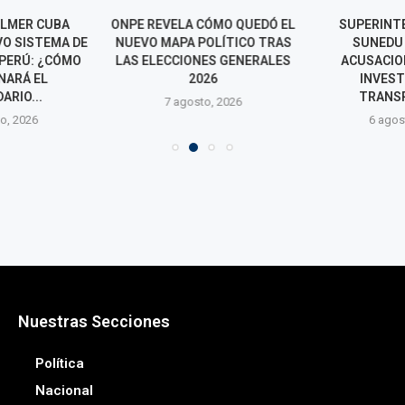
ELMER CUBA
ONPE REVELA CÓMO QUEDÓ EL
SUPERINT
O SISTEMA DE
NUEVO MAPA POLÍTICO TRAS
SUNEDU
 PERÚ: ¿CÓMO
LAS ELECCIONES GENERALES
ACUSACION
NARÁ EL
2026
INVEST
ARIO...
TRANS
7 agosto, 2026
o, 2026
6 agos
Nuestras Secciones
Política
Nacional