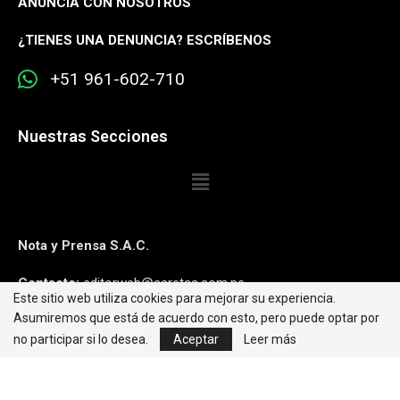
ANUNCIA CON NOSOTROS
¿
TIENES UNA DENUNCIA? ESCRÍBENOS
+51 961-602-710
Nuestras Secciones
Nota y Prensa S.A.C.
Contacto:
editorweb@caretas.com.pe
Este sitio web utiliza cookies para mejorar su experiencia.
Asumiremos que está de acuerdo con esto, pero puede optar por
Síguenos:
no participar si lo desea.
Aceptar
Leer más