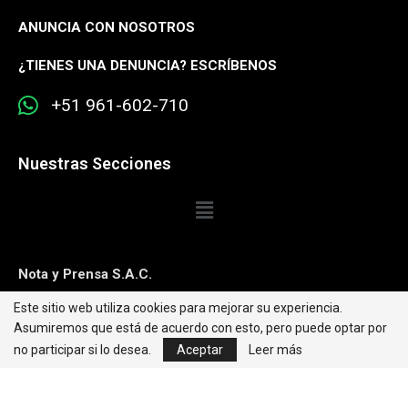
ANUNCIA CON NOSOTROS
¿
TIENES UNA DENUNCIA? ESCRÍBENOS
+51 961-602-710
Nuestras Secciones
Nota y Prensa S.A.C.
Este sitio web utiliza cookies para mejorar su experiencia.
Contacto:
editorweb@caretas.com.pe
Asumiremos que está de acuerdo con esto, pero puede optar por
Síguenos:
no participar si lo desea.
Aceptar
Leer más