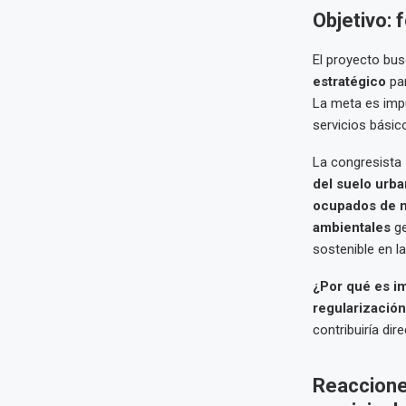
Objetivo: 
El proyecto bu
estratégico
par
La meta es imp
servicios básic
La congresista
del suelo urb
ocupados de m
ambientales
ge
sostenible en la
¿Por qué es i
regularización 
contribuiría dir
Reacciones