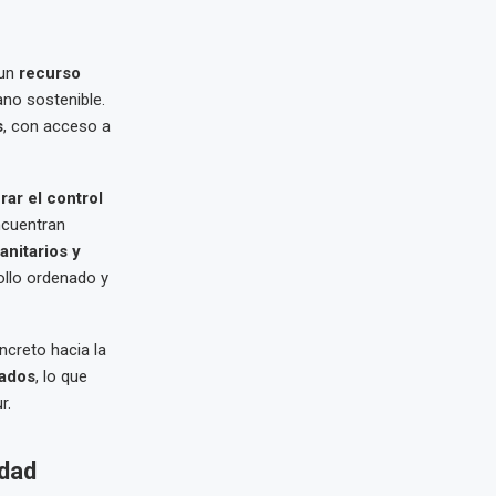
 un
recurso
ano sostenible.
s
, con acceso a
ar el control
ncuentran
anitarios y
llo ordenado y
creto hacia la
cados
, lo que
r.
idad