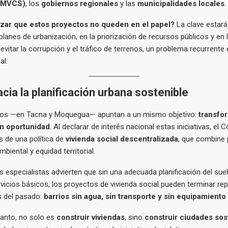
(MVCS)
, los
gobiernos regionales
y las
municipalidades locales
.
zar que estos proyectos no queden en el papel?
La clave estará
planes de urbanización, en la priorización de recursos públicos y en l
vitar la corrupción y el tráfico de terrenos, un problema recurrente e
al.
cia la planificación urbana sostenible
os —en Tacna y Moquegua— apuntan a un mismo objetivo:
transfor
en oportunidad
. Al declarar de interés nacional estas iniciativas, el
s de una política de
vivienda social descentralizada
, que combine p
mbiental y equidad territorial.
s especialistas advierten que sin una adecuada planificación del suel
rvicios básicos, los proyectos de vivienda social pueden terminar re
 del pasado:
barrios sin agua, sin transporte y sin equipamiento
 tanto, no solo es
construir viviendas
, sino
construir ciudades sos