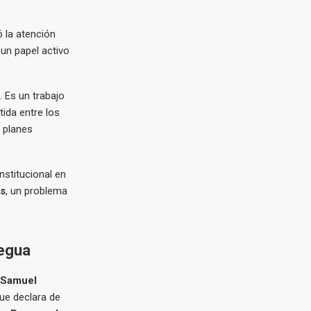
 la atención
n papel activo
. Es un trabajo
ida entre los
 planes
nstitucional en
s
, un problema
uegua
 Samuel
que declara de