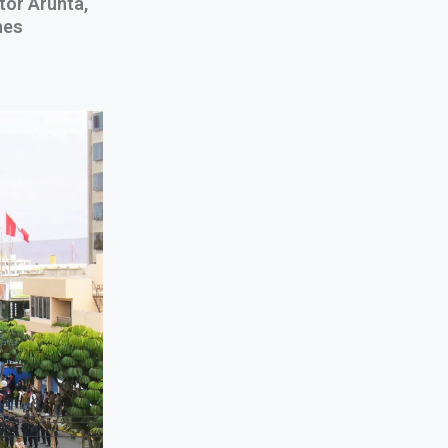
tor Arunta,
nes