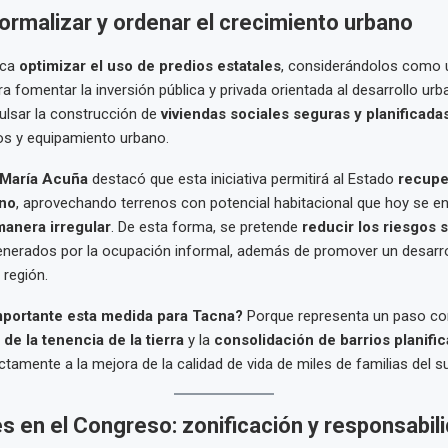
formalizar y ordenar el crecimiento urbano
sca
optimizar el uso de predios estatales
, considerándolos como
a fomentar la inversión pública y privada orientada al desarrollo urb
ulsar la construcción de
viviendas sociales seguras y planificada
os y equipamiento urbano.
María Acuña
destacó que esta iniciativa permitirá al Estado
recuper
ano
, aprovechando terrenos con potencial habitacional que hoy se e
anera irregular
. De esta forma, se pretende
reducir los riesgos s
nerados por la ocupación informal, además de promover un desarro
 región.
mportante esta medida para Tacna?
Porque representa un paso con
de la tenencia de la tierra
y la
consolidación de barrios planifi
ectamente a la mejora de la calidad de vida de miles de familias del su
 en el Congreso: zonificación y responsabil