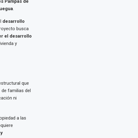
res Pampas de
uegua
.
l
desarrollo
 proyecto busca
r el desarrollo
ivienda y
estructural que
 de familias del
cación ni
ropiedad a las
equiere
 y