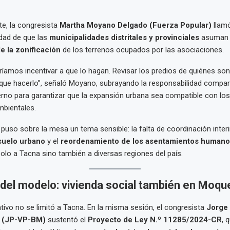
te, la congresista
Martha Moyano Delgado (Fuerza Popular)
llamó
dad de que las
municipalidades distritales y provinciales
asuman u
de la zonificación
de los terrenos ocupados por las asociaciones.
eríamos incentivar a que lo hagan. Revisar los predios de quiénes son
 que hacerlo”, señaló Moyano, subrayando la responsabilidad compart
erno para garantizar que la expansión urbana sea compatible con los
ambientales.
 puso sobre la mesa un tema sensible: la falta de coordinación interi
suelo urbano
y el
reordenamiento de los asentamientos humano
olo a Tacna sino también a diversas regiones del país.
 del modelo: vivienda social también en Moq
lativo no se limitó a Tacna. En la misma sesión, el congresista
Jorge
z (JP-VP-BM)
sustentó el
Proyecto de Ley N.º 11285/2024-CR
, 