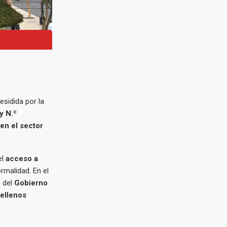
residida por la
y N.º
 en el sector
el
acceso a
rmalidad. En el
 del
Gobierno
rellenos