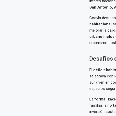
interés naciona
San Antonio, 
Coayla destacó
habitacional s
mejorar la calid
urbano inclusi
urbanismo sost
Desafíos d
El
déficit habit
se agrava con l
sur viven en co
espacios seguro
La
formalizaci
familias, sino 
inversión soste