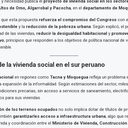
l y necesidad pública el
proyecto de vivienda social en los secto
Altos de Omo, Algarrobal y Pacocha
, en el
departamento de Moq
 que esta propuesta
refuerza el compromiso del Congreso
con e
ostenible
y la
reducción de la pobreza urbana
. Según explicó, el
ad de las viviendas,
reducir la desigualdad habitacional
y
promove
vo
, principios que responden a los objetivos de política nacional de v
enible.
e la vivienda social en el sur peruano
acional
en regiones como
Tacna y Moquegua
refleja un problema 
a expansión de la informalidad. Según estimaciones del sector, miles
ndiciones precarias, sin acceso a servicios de saneamiento, electrifi
s para sus viviendas.
ón de los terrenos ocupados
no solo implica dotar de títulos de p
también
garantizarles acceso a infraestructura urbana
, algo que r
nida y coordinación entre el
Ministerio de Vivienda, Construcción