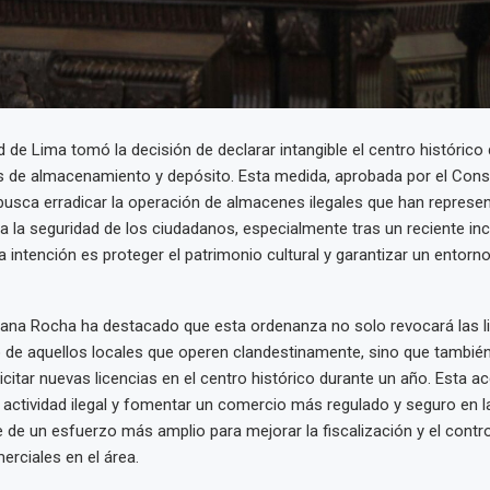
d de Lima tomó la decisión de declarar intangible el centro histórico 
s de almacenamiento y depósito. Esta medida, aprobada por el Cons
busca erradicar la operación de almacenes ilegales que han represe
ara la seguridad de los ciudadanos, especialmente tras un reciente in
La intención es proteger el patrimonio cultural y garantizar un entor
xana Rocha ha destacado que esta ordenanza no solo revocará las l
de aquellos locales que operen clandestinamente, sino que también
licitar nuevas licencias en el centro histórico durante un año. Esta a
a actividad ilegal y fomentar un comercio más regulado y seguro en l
 de un esfuerzo más amplio para mejorar la fiscalización y el contro
erciales en el área.