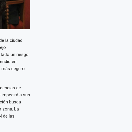
de la ciudad
ejo
ntado un riesgo
cendio en
no más seguro
icencias de
 impedirá a sus
cción busca
a zona. La
l de las