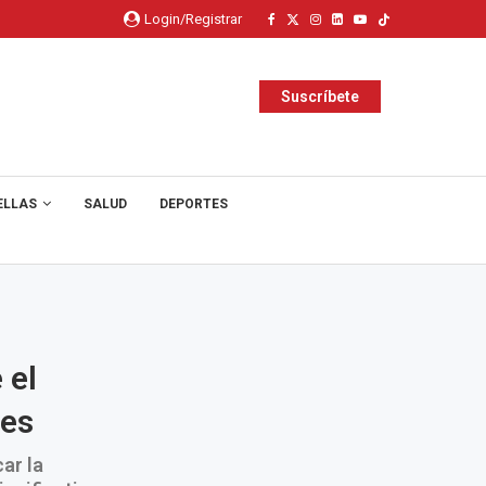
Login/Registrar
Suscríbete
ELLAS
SALUD
DEPORTES
 el
nes
ar la