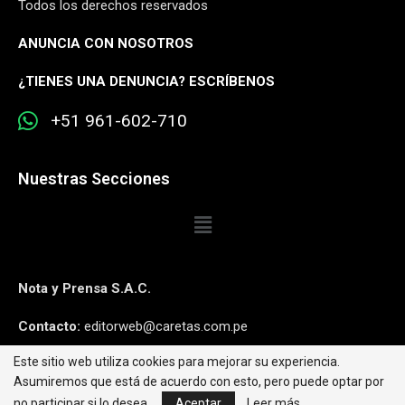
Todos los derechos reservados
ANUNCIA CON NOSOTROS
¿
TIENES UNA DENUNCIA? ESCRÍBENOS
+51 961-602-710
Nuestras Secciones
Nota y Prensa S.A.C.
Contacto:
editorweb@caretas.com.pe
Este sitio web utiliza cookies para mejorar su experiencia.
Síguenos:
Asumiremos que está de acuerdo con esto, pero puede optar por
no participar si lo desea.
Aceptar
Leer más