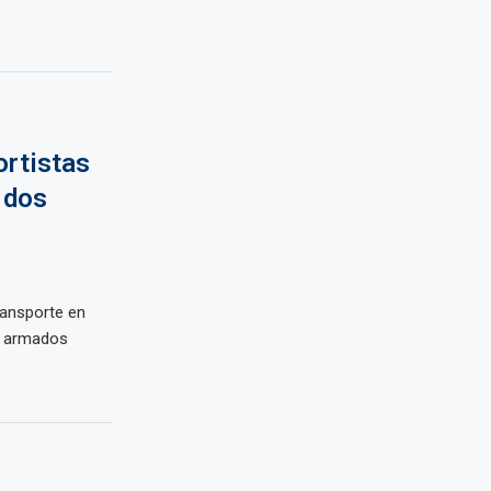
ortistas
 dos
transporte en
s armados