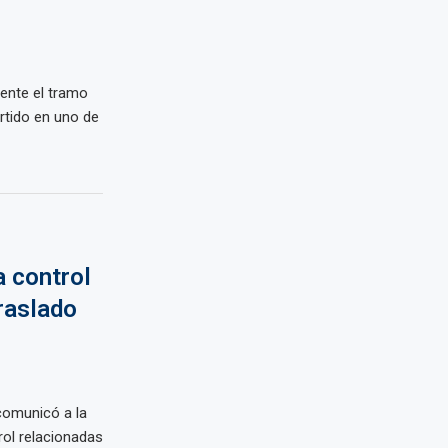
mente el tramo
ertido en uno de
a control
traslado
 comunicó a la
rol relacionadas