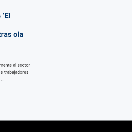
 ‘El
ras ola
mente al sector
os trabajadores
..