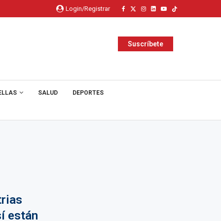
Login/Registrar
Suscríbete
ELLAS
SALUD
DEPORTES
rias
sí están