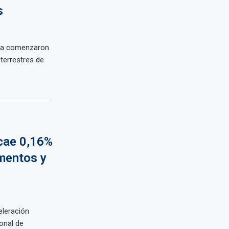
s
 ya comenzaron
 terrestres de
 cae 0,16%
imentos y
eleración
onal de