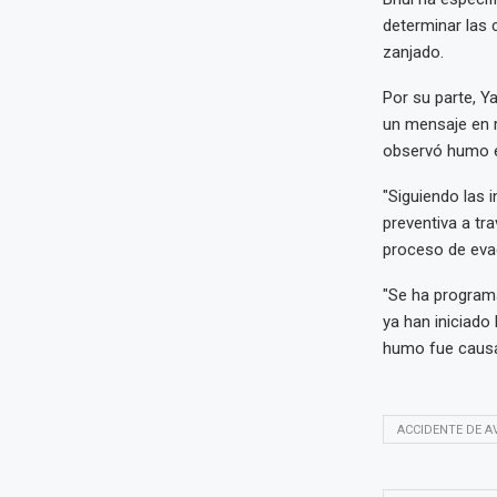
determinar las 
zanjado.
Por su parte, Y
un mensaje en r
observó humo en 
"Siguiendo las 
preventiva a tr
proceso de evac
"Se ha programa
ya han iniciado
humo fue causad
ACCIDENTE DE A