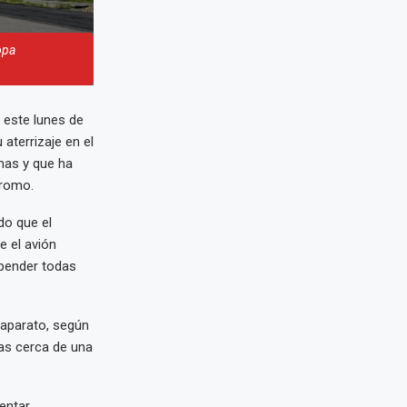
opa
este lunes de
 aterrizaje en el
mas y que ha
dromo.
do que el
e el avión
spender todas
 aparato, según
as cerca de una
entar