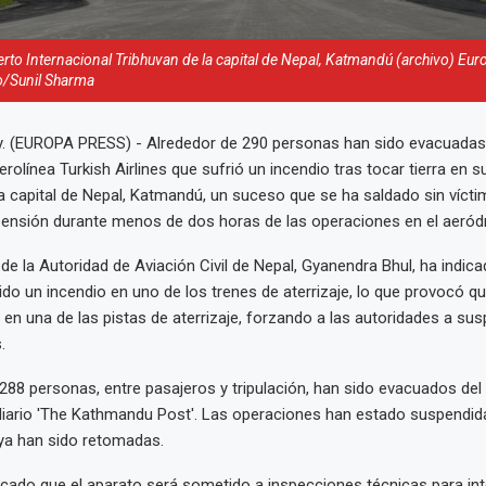
erto Internacional Tribhuvan de la capital de Nepal, Katmandú (archivo) Eur
/Sunil Sharma
. (EUROPA PRESS) - Alrededor de 290 personas han sido evacuadas 
erolínea Turkish Airlines que sufrió un incendio tras tocar tierra en su
a capital de Nepal, Katmandú, un suceso que se ha saldado sin vícti
pensión durante menos de dos horas de las operaciones en el aeró
 de la Autoridad de Aviación Civil de Nepal, Gyanendra Bhul, ha indica
ido un incendio en uno de los trenes de aterrizaje, lo que provocó qu
en una de las pistas de aterrizaje, forzando a las autoridades a su
.
e 288 personas, entre pasajeros y tripulación, han sido evacuados del
diario 'The Kathmandu Post'. Las operaciones han estado suspendid
ya han sido retomadas.
icado que el aparato será sometido a inspecciones técnicas para int