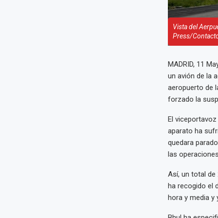
Vista del Aerpu
Press/Contacto
MADRID, 11 May
un avión de la a
aeropuerto de l
forzado la sus
El viceportavoz
aparato ha sufr
quedara parado 
las operaciones
Así, un total d
ha recogido el 
hora y media y 
Bhul ha especif