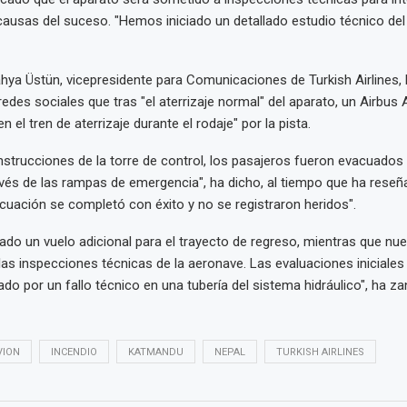
causas del suceso. "Hemos iniciado un detallado estudio técnico del 
ahya Üstün, vicepresidente para Comunicaciones de Turkish Airlines, 
edes sociales que tras "el aterrizaje normal" del aparato, un Airbus 
el tren de aterrizaje durante el rodaje" por la pista.
instrucciones de la torre de control, los pasajeros fueron evacuado
avés de las rampas de emergencia", ha dicho, al tiempo que ha reseñ
uación se completó con éxito y no se registraron heridos".
do un vuelo adicional para el trayecto de regreso, mientras que nu
 las inspecciones técnicas de la aeronave. Las evaluaciones iniciales 
o por un fallo técnico en una tubería del sistema hidráulico", ha za
VION
INCENDIO
KATMANDU
NEPAL
TURKISH AIRLINES