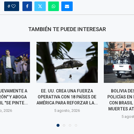
0
TAMBIÉN TE PUEDE INTERESAR
A UNA FUERZA
BOLIVIA DESPLIEGA 200
NETANYAHU
 18 PAÍSES DE
POLICÍAS EN SU FRONTERA
PLAN DE TRUM
REFORZAR LA...
CON BRASIL TRAS NUEVE
EL DESARM
MUERTES ATRIBUIDOS A...
o, 2026
4 agos
5 agosto, 2026