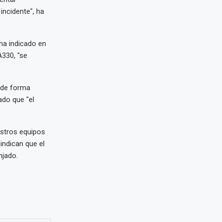
incidente", ha
ha indicado en
A330, "se
s de forma
ado que "el
estros equipos
indican que el
njado.