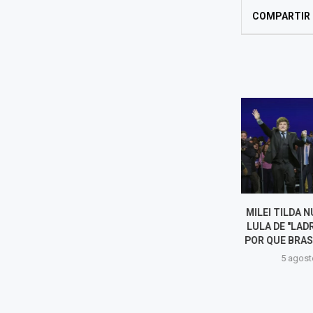
COMPARTIR
MILEI TILDA NUEVAMENTE A
EE. UU. CRE
LULA DE "LADRÓN" Y ABOGA
OPERATIVA CON
POR QUE BRASIL "SE PINTE...
AMÉRICA PARA 
5 agosto, 2026
5 agost