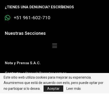
¿
TIENES UNA DENUNCIA? ESCRÍBENOS
+51 961-602-710
Nuestras Secciones
Nota y Prensa S.A.C.
Contacto:
editorweb@caretas.com.pe
Este sitio web utiliza cookies para mejorar su experiencia.
Asumiremos que está de acuerdo con esto, pero puede optar por
Síguenos:
no participar si lo desea.
Aceptar
Leer más