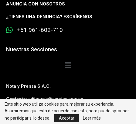
ANUNCIA CON NOSOTROS
¿
TIENES UNA DENUNCIA? ESCRÍBENOS
+51 961-602-710
Nuestras Secciones
Nota y Prensa S.A.C.
Contacto:
editorweb@caretas.com.pe
Este sitio web utiliza cookies para mejorar su experiencia.
Asumiremos que está de acuerdo con esto, pero puede optar por
Síguenos:
no participar si lo desea.
Aceptar
Leer más