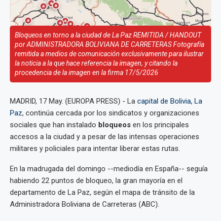
Bloqueos en torno a la ciudad de La Paz REMITIDA / HANDOUT
por ADMINISTRADORA BOLIVIANA DE CARRETERAS Fotografía
remitida a medios de comunicación exclusivamente para ilustrar
la noticia a la que hace referencia la imagen, y citando la
procedencia de la imagen en la firma 17/5/2026
MADRID, 17 May. (EUROPA PRESS) - La
capital de Bolivia, La
Paz
, continúa cercada por los sindicatos y organizaciones
sociales que han instalado
bloqueos
en los principales
accesos a la ciudad y a pesar de las intensas operaciones
militares y policiales para intentar liberar estas rutas.
En la madrugada del domingo --mediodía en España-- seguía
habiendo 22 puntos de bloqueo, la gran mayoría en el
departamento de La Paz, según el mapa de tránsito de la
Administradora Boliviana de Carreteras (ABC).