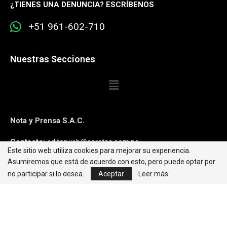
¿
TIENES UNA DENUNCIA? ESCRÍBENOS
+51 961-602-710
Nuestras Secciones
Nota y Prensa S.A.C.
Contacto:
editorweb@caretas.com.pe
Este sitio web utiliza cookies para mejorar su experiencia.
Asumiremos que está de acuerdo con esto, pero puede optar por
Síguenos:
no participar si lo desea.
Aceptar
Leer más