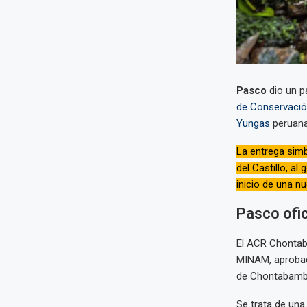
Pasco
dio un p
de Conservaci
Yungas
peruana
La entrega simb
del Castillo, a
inicio de una nu
Pasco ofic
El ACR Chonta
MINAM, aprobado
de Chontabamba
Se trata de una