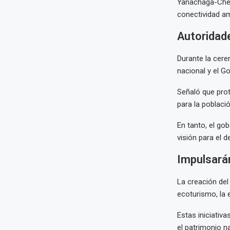
Yanachaga-Chem
conectividad am
Autoridad
Durante la cere
nacional y el G
Señaló que pro
para la població
En tanto, el go
visión para el 
Impulsará
La creación del
ecoturismo, la 
Estas iniciativ
el patrimonio na