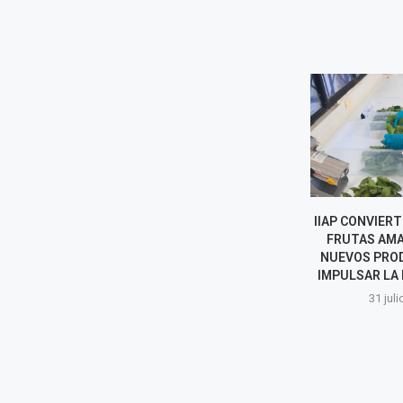
COSTA DE ICA BAJO ALERTA:
IIAP CONVIERT
VIENTOS DE 41 KM/H
FRUTAS AMA
PROVOCARON
NUEVOS PRO
LEVANTAMIENTO DE POLVO Y...
IMPULSAR LA
1 agosto, 2026
31 juli