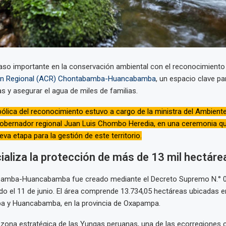
aso importante en la conservación ambiental con el reconocimiento 
ón Regional (ACR) Chontabamba-Huancabamba
, un espacio clave p
s y asegurar el agua de miles de familias.
ólica del reconocimiento estuvo a cargo de la ministra del Ambiente
l gobernador regional Juan Luis Chombo Heredia, en una ceremonia q
eva etapa para la gestión de este territorio.
ializa la protección de más de 13 mil hectáre
bamba-Huancabamba fue creado mediante el Decreto Supremo N.° 
 el 11 de junio. El área comprende 13.734,05 hectáreas ubicadas en
 y Huancabamba, en la provincia de Oxapampa.
 zona estratégica de las Yungas peruanas, una de las ecorregiones