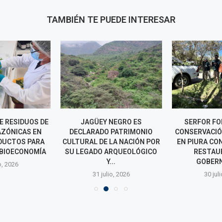
TAMBIÉN TE PUEDE INTERESAR
E RESIDUOS DE
JAGÜEY NEGRO ES
SERFOR FO
ZÓNICAS EN
DECLARADO PATRIMONIO
CONSERVACIÓ
DUCTOS PARA
CULTURAL DE LA NACIÓN POR
EN PIURA CO
 BIOECONOMÍA
SU LEGADO ARQUEOLÓGICO
RESTAU
Y...
GOBERN
o, 2026
31 julio, 2026
30 jul