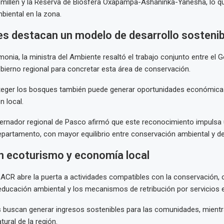
illén y la Reserva de Biosfera Oxapampa-Asháninka-Yanesha, lo qu
biental en la zona.
es destacan un modelo de desarrollo sostenib
monia, la ministra del Ambiente resaltó el trabajo conjunto entre el 
obierno regional para concretar esta área de conservación.
teger los bosques también puede generar oportunidades económica
n local.
bernador regional de Pasco afirmó que este reconocimiento impulsa
departamento, con mayor equilibrio entre conservación ambiental y de
n ecoturismo y economía local
 ACR abre la puerta a actividades compatibles con la conservación,
educación ambiental y los mecanismos de retribución por servicios
as buscan generar ingresos sostenibles para las comunidades, mient
tural de la región.