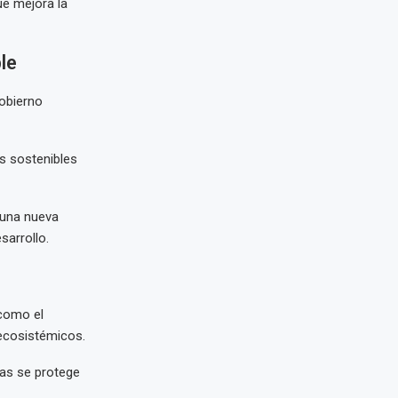
e mejora la
le
Gobierno
s sostenibles
 una nueva
sarrollo.
 como el
 ecosistémicos.
ras se protege