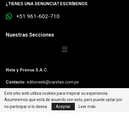
¿
TIENES UNA DENUNCIA? ESCRÍBENOS
+51 961-602-710
Nuestras Secciones
Nota y Prensa S.A.C.
Contacto:
editorweb@caretas.com.pe
Este sitio web utiliza cookies para mejorar su experiencia.
Síguenos:
Asumiremos que está de acuerdo con esto, pero puede optar por
no participar si lo desea.
Aceptar
Leer más