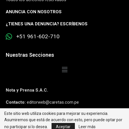
ANUNCIA CON NOSOTROS
¿
TIENES UNA DENUNCIA? ESCRÍBENOS
+51 961-602-710
Nuestras Secciones
Nota y Prensa S.A.C.
Contacto:
editorweb@caretas.com.pe
Este sitio web utiliza cookies para mejorar su experiencia.
Síguenos:
Asumiremos que está de acuerdo con esto, pero puede optar por
no participar si lo desea.
Aceptar
Leer más