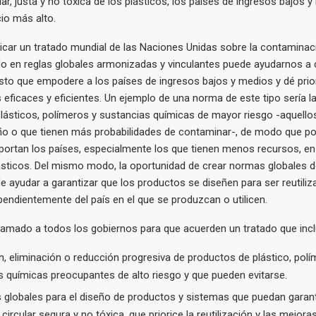
ar, justa y no tóxica de los plásticos, los países de ingresos bajos
io más alto.
licar un tratado mundial de las Naciones Unidas sobre la contaminac
o en reglas globales armonizadas y vinculantes puede ayudarnos a 
to que empodere a los países de ingresos bajos y medios y dé prior
eficaces y eficientes. Un ejemplo de una norma de este tipo sería la
lásticos, polímeros y sustancias químicas de mayor riesgo -aquell
o o que tienen más probabilidades de contaminar-, de modo que p
portan los países, especialmente los que tienen menos recursos, en 
ásticos. Del mismo modo, la oportunidad de crear normas globales d
 ayudar a garantizar que los productos se diseñen para ser reutiliz
pendientemente del país en el que se produzcan o utilicen.
lamado a todos los gobiernos para que acuerden un tratado que incl
n, eliminación o reducción progresiva de productos de plástico, polí
s químicas preocupantes de alto riesgo y que pueden evitarse.
s globales para el diseño de productos y sistemas que puedan garan
ircular segura y no tóxica, que priorice la reutilización y las mejoras 