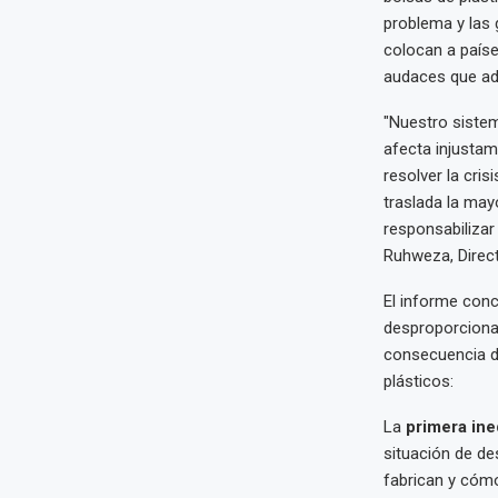
problema y las 
colocan a país
audaces que ad
"Nuestro sistem
afecta injustam
resolver la cri
traslada la may
responsabilizar
Ruhweza, Direct
El informe conc
desproporciona
consecuencia di
plásticos:
La
primera in
situación de de
fabrican y cóm