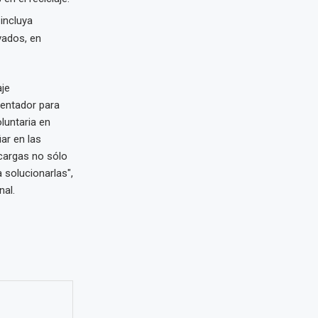
incluya
ivados, en
aje
tentador para
luntaria en
ar en las
 cargas no sólo
 solucionarlas",
nal.