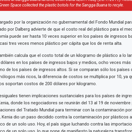
een Space collected the plastic botols for the Sangga Buana to recyle.
rgado por la organización no gubernamental del Fondo Mundial para
do por Dalberg advierte de que el costo real del plástico para el med
omía puede ser hasta 10 veces superior en los países de ingresos ba
si tres veces menos plástico per cápita que los de renta alta.
mbién calcula que el costo total de un kilogramo de plástico a lo la
dólares en los países de ingresos bajos y medios, ocho veces más 
mo de los países de ingresos altos. Si se comparan sólo los países 
ólogos más ricos, la diferencia de costos se multiplica por 10, ya q
os soportan costos de 200 dólares por kilogramo.
siguales tienen implicaciones sustanciales para los países de ingre
ia, donde los negociadores se reunirán del 13 al 19 de noviembre 
aciones del Tratado Mundial para terminar con la contaminación por 
 Kenia dio un paso decidido contra la contaminación por plásticos al 
ico de un solo uso. Hoy, el país sigue luchando contra las importacio
ico de un solo uso, lo que pone de manifiesto la naturaleza transfron