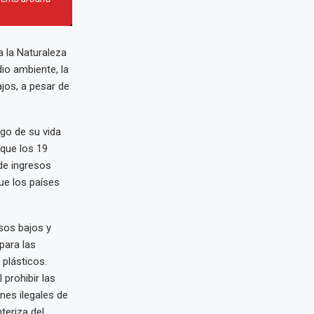
 la Naturaleza
io ambiente, la
jos, a pesar de
rgo de su vida
que los 19
de ingresos
ue los países
sos bajos y
para las
plásticos.
prohibir las
nes ilegales de
teriza del