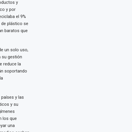
roductos y
co y por
eciclaba el 9%
 de plástico se
an baratos que
de un solo uso,
a su gestión
se reduce la
rán soportando
la
países y las
ticos y su
egímenes
n los que
oyar una