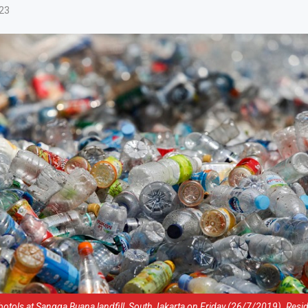
23
c botols at Sangga Buana landfill, South Jakarta,on Friday (26/7/2019). Res