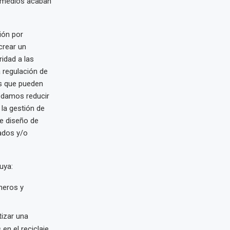
 y medios acaban
ión por
crear un
idad a las
 regulación de
os que pueden
odamos reducir
la gestión de
e diseño de
ados y/o
uya:
meros y
tizar una
en el reciclaje.