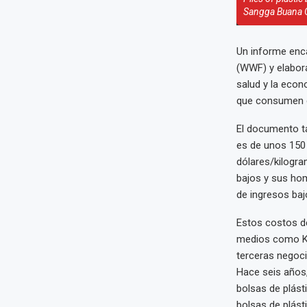
Sangga Buana Gr
Un informe enca
(WWF) y elabora
salud y la econ
que consumen ca
El documento ta
es de unos 150 
dólares/kilogra
bajos y sus hom
de ingresos baj
Estos costos de
medios como Ken
terceras negoci
Hace seis años,
bolsas de plást
bolsas de plást