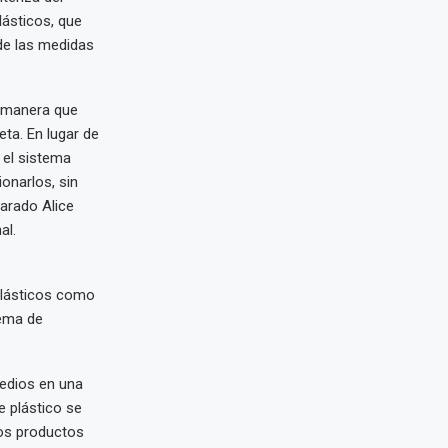
lásticos, que
de las medidas
a manera que
ta. En lugar de
 el sistema
onarlos, sin
larado Alice
al.
plásticos como
tema de
medios en una
e plástico se
os productos