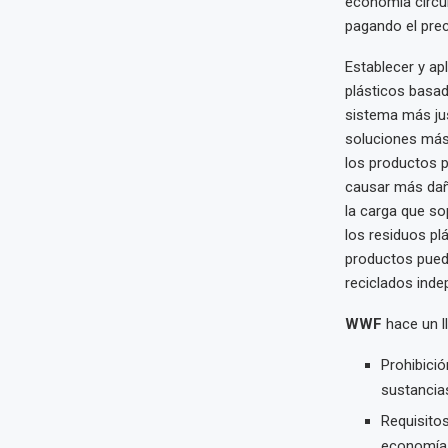
economía circul
pagando el prec
Establecer y ap
plásticos basad
sistema más jus
soluciones más 
los productos p
causar más dañ
la carga que so
los residuos pl
productos puede
reciclados inde
WWF
hace un l
Prohibició
sustancia
Requisito
economía c