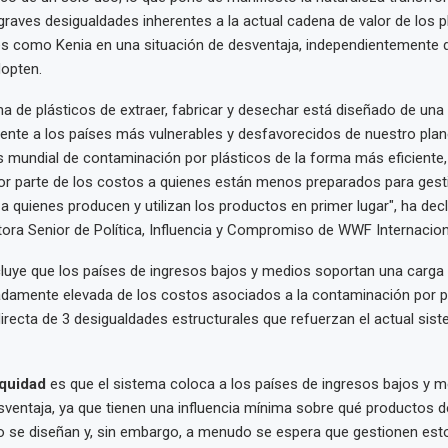
graves desigualdades inherentes a la actual cadena de valor de los p
es como Kenia en una situación de desventaja, independientemente 
opten.
a de plásticos de extraer, fabricar y desechar está diseñado de un
ente a los países más vulnerables y desfavorecidos de nuestro plane
sis mundial de contaminación por plásticos de la forma más eficiente,
or parte de los costos a quienes están menos preparados para gesti
 a quienes producen y utilizan los productos en primer lugar", ha dec
ora Senior de Política, Influencia y Compromiso de WWF Internacion
luye que los países de ingresos bajos y medios soportan una carga
damente elevada de los costos asociados a la contaminación por 
recta de 3 desigualdades estructurales que refuerzan el actual sis
equidad
es que el sistema coloca a los países de ingresos bajos y 
sventaja, ya que tienen una influencia mínima sobre qué productos d
o se diseñan y, sin embargo, a menudo se espera que gestionen est