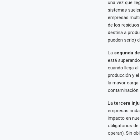
una vez que lleg
sistemas suelen
empresas multin
de los residuos
destina a produ
pueden serlo) 
La
segunda de
está superando 
cuando llega al 
producción y el
la mayor carga
contaminación p
La
tercera inju
empresas rindan
impacto en nue
obligatorios de
operan). Sin ob