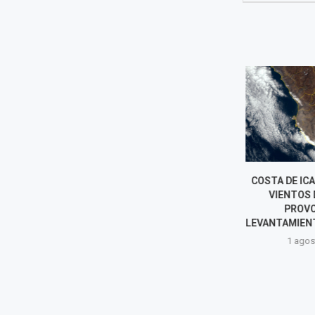
DELEGACIÓN DE FACULTADES
COSTA DE ICA
PERMITIRÍA EXPLOTACIÓN DE
VIENTOS D
HIDROCARBUROS EN ÁREAS
PROVO
PROTEGIDAS Y DEBILITARÍA
LEVANTAMIENTO
NORMAS AMBIENTALES
1 agost
6 agosto, 2026