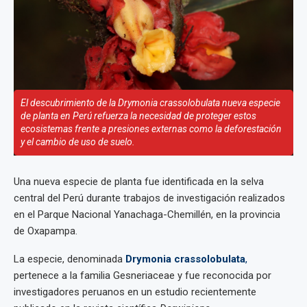
El descubrimiento de la Drymonia crassolobulata nueva especie
de planta en Perú refuerza la necesidad de proteger estos
ecosistemas frente a presiones externas como la deforestación
y el cambio de uso de suelo.
Una nueva especie de planta fue identificada en la selva
central del Perú durante trabajos de investigación realizados
en el Parque Nacional Yanachaga-Chemillén, en la provincia
de Oxapampa.
La especie, denominada
Drymonia crassolobulata
,
pertenece a la familia Gesneriaceae y fue reconocida por
investigadores peruanos en un estudio recientemente