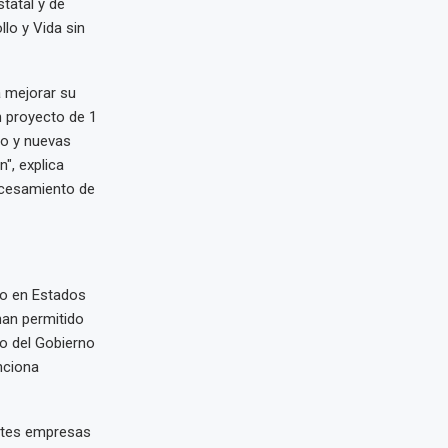
tatal y de
lo y Vida sin
a mejorar su
n proyecto de 1
io y nuevas
", explica
ocesamiento de
po en Estados
han permitido
yo del Gobierno
nciona
ntes empresas