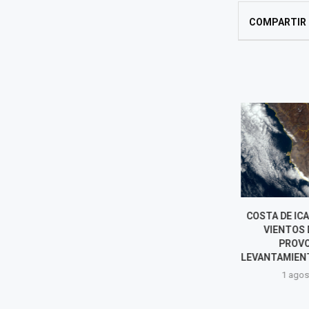
COMPARTIR
DELEGACIÓN DE FACULTADES
COSTA DE ICA
PERMITIRÍA EXPLOTACIÓN DE
VIENTOS D
HIDROCARBUROS EN ÁREAS
PROVO
PROTEGIDAS Y DEBILITARÍA
LEVANTAMIENTO
NORMAS AMBIENTALES
1 agost
6 agosto, 2026