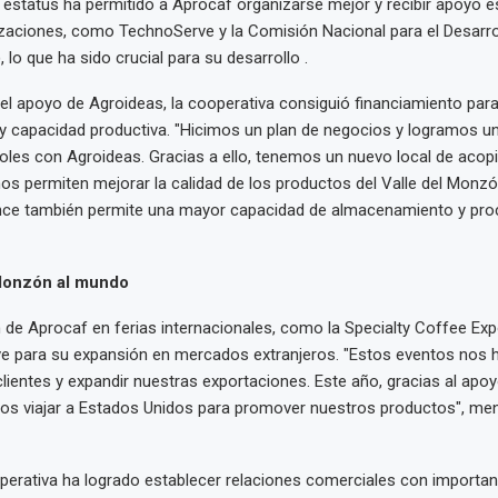
estatus ha permitido a Aprocaf organizarse mejor y recibir apoyo es
zaciones, como TechnoServe y la Comisión Nacional para el Desarrol
 lo que ha sido crucial para su desarrollo .
l apoyo de Agroideas, la cooperativa consiguió financiamiento par
 y capacidad productiva. "Hicimos un plan de negocios y logramos u
soles con Agroideas. Gracias a ello, tenemos un nuevo local de acop
s permiten mejorar la calidad de los productos del Valle del Monzón
nce también permite una mayor capacidad de almacenamiento y pr
 Monzón al mundo
n de Aprocaf en ferias internacionales, como la Specialty Coffee Ex
ve para su expansión en mercados extranjeros. "Estos eventos nos 
lientes y expandir nuestras exportaciones. Este año, gracias al apo
mos viajar a Estados Unidos para promover nuestros productos", me
perativa ha logrado establecer relaciones comerciales con importa