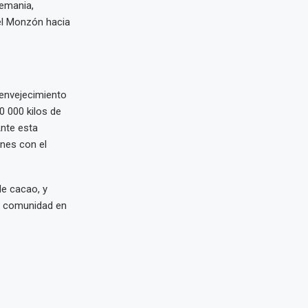
lemania,
el Monzón hacia
 envejecimiento
0 000 kilos de
Ante esta
ones con el
de cacao, y
la comunidad en