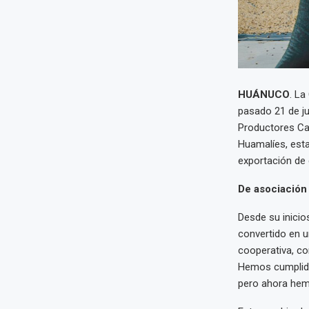
HUÁNUCO
. La
pasado 21 de ju
Productores Cac
Huamalíes, esta
exportación de 
De asociación 
Desde su inici
convertido en u
cooperativa, co
Hemos cumplido
pero ahora hem