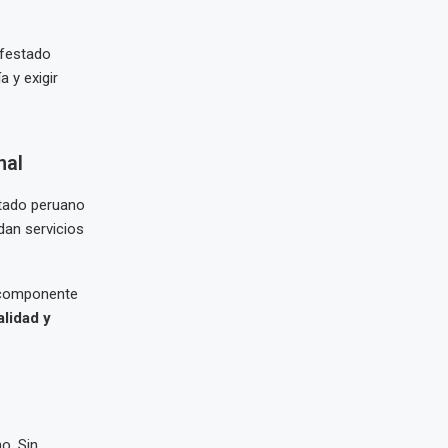
ifestado
 y exigir
nal
stado peruano
dan servicios
n componente
alidad y
o. Sin