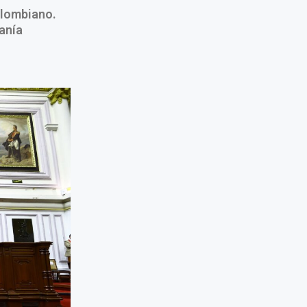
olombiano.
anía