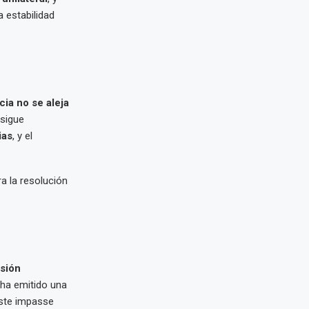
 estabilidad
ia no se aleja
 sigue
ias
, y el
a la resolución
nsión
 ha emitido una
este impasse