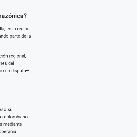
amazónica?
a, en la región
ando parte de la
ión regional,
nes del
rio en disputa—
esó su
io colombiano.
s
mediante
oberanía