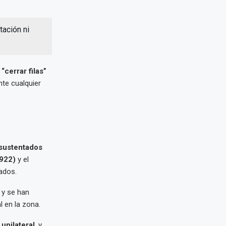
tación ni
a
“cerrar filas”
te cualquier
sustentados
922)
y el
ados.
 y se han
l en la zona.
unilateral
, y