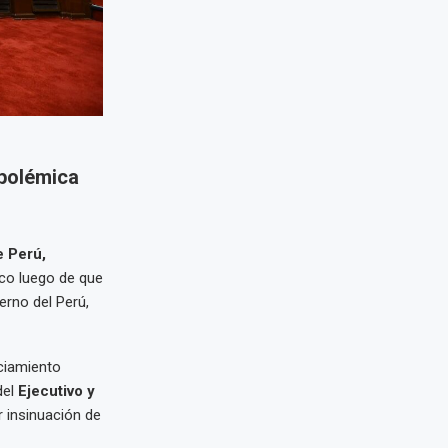
 polémica
e Perú,
ico luego de que
erno del Perú,
ciamiento
del
Ejecutivo y
 insinuación de