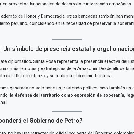
ir en proyectos binacionales de desarrollo e integración amazónica.
, además de Honor y Democracia, otras bancadas también han man
ierno peruano, coincidiendo en la necesidad de preservar la soberanía
 Un símbolo de presencia estatal y orgullo nacio
bate diplomático, Santa Rosa representa la presencia efectiva del E
onas más remotas y estratégicas de la Amazonía. Desde allí, se brin
trola el flujo fronterizo y se reafirma el dominio territorial.
lémica generada no solo tiene un trasfondo político, sino también u
undo:
la defensa del territorio como expresión de soberanía, leg
nal
.
onderá el Gobierno de Petro?
o, no hay una retractación oficial por parte del Gobierno colombian