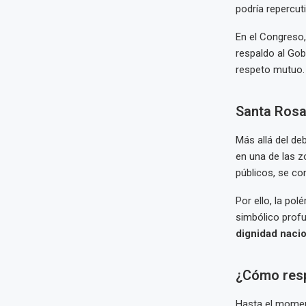
podría repercut
En el Congreso
respaldo al Gob
respeto mutuo.
Santa Rosa:
Más allá del de
en una de las z
públicos, se con
Por ello, la po
simbólico prof
dignidad nacio
¿Cómo resp
Hasta el moment