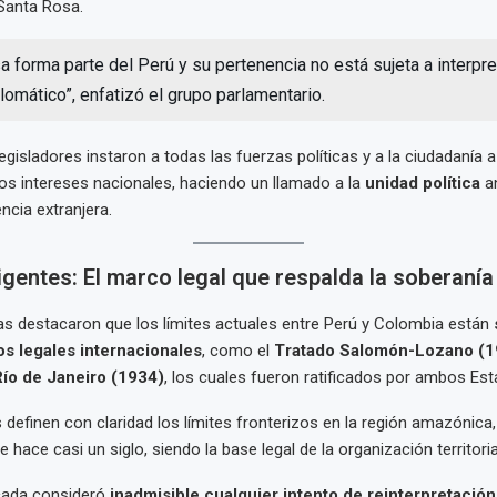
Santa Rosa.
a forma parte del Perú y su pertenencia no está sujeta a interpre
lomático”, enfatizó el grupo parlamentario.
egisladores instaron a todas las fuerzas políticas y a la ciudadanía 
os intereses nacionales, haciendo un llamado a la
unidad política
an
encia extranjera.
gentes: El marco legal que respalda la soberanía
s destacaron que los límites actuales entre Perú y Colombia están
s legales internacionales
, como el
Tratado Salomón-Lozano (1
Río de Janeiro (1934)
, los cuales fueron ratificados por ambos Est
 definen con claridad los límites fronterizos en la región amazónica,
hace casi un siglo, siendo la base legal de la organización territoria
ncada consideró
inadmisible cualquier intento de reinterpretación 