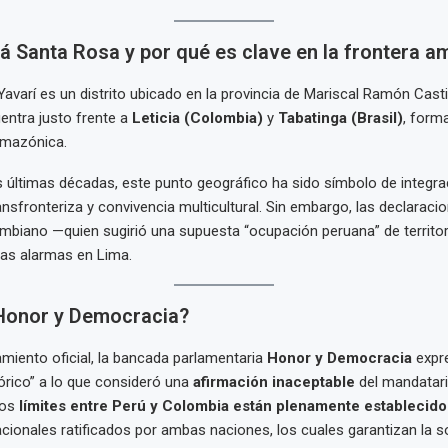
á Santa Rosa y por qué es clave en la frontera 
avarí es un distrito ubicado en la provincia de Mariscal Ramón Castill
entra justo frente a
Leticia (Colombia)
y
Tabatinga (Brasil)
, form
 amazónica.
as últimas décadas, este punto geográfico ha sido símbolo de integrac
nsfronteriza y convivencia multicultural. Sin embargo, las declaracio
mbiano —quien sugirió una supuesta “ocupación peruana” de territo
las alarmas en Lima.
Honor y Democracia?
miento oficial, la bancada parlamentaria
Honor y Democracia
expr
rico” a lo que consideró una
afirmación inaceptable
del mandatar
los
límites entre Perú y Colombia están plenamente establecido
acionales ratificados por ambas naciones, los cuales garantizan la s