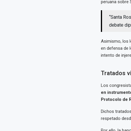
peruana sobre 
“Santa Ros
debate dip
Asimismo, los l
en defensa de l
intento de injer
Tratados vi
Los congresista
en instrumento
Protocolo de 
Dichos tratados
respetado desde 
Por ello, la ba