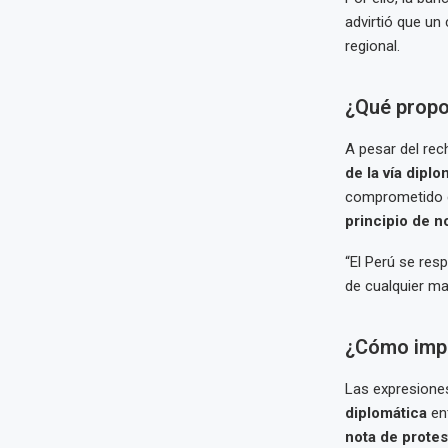
advirtió que un
regional.
¿Qué propo
A pesar del rec
de la vía diplo
comprometido 
principio de n
“El Perú se res
de cualquier ma
¿Cómo impac
Las expresione
diplomática
ent
nota de protest