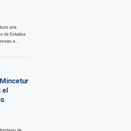
stuvo una
no de Estados
vias a ...
 Mincetur
 el
os
nisterio de