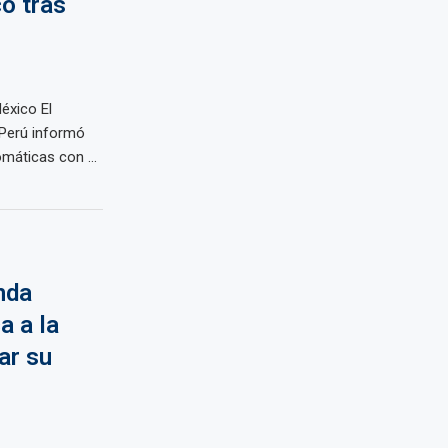
o tras
éxico El
 Perú informó
omáticas con ...
nda
a a la
ar su