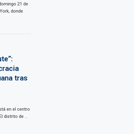
e domingo 21 de
 York, donde
te”:
cracia
uana tras
tá en el centro
distrito de ...