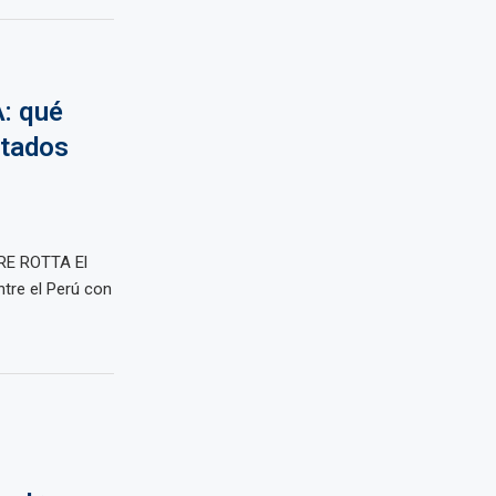
: qué
stados
RE ROTTA El
ntre el Perú con