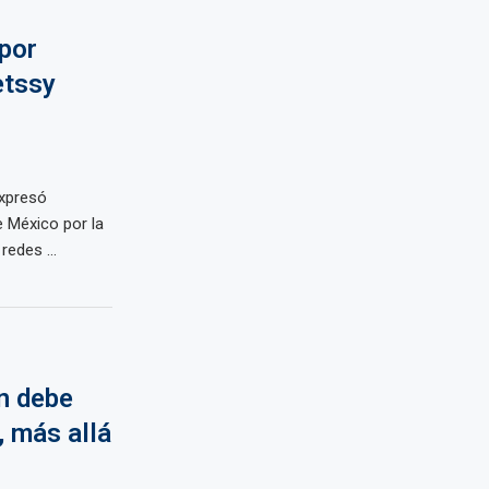
por
etssy
expresó
e México por la
edes ...
n debe
, más allá