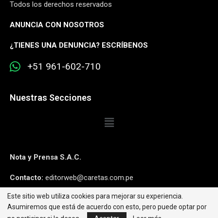
Todos los derechos reservados
ANUNCIA CON NOSOTROS
¿
TIENES UNA DENUNCIA? ESCRÍBENOS
+51 961-602-710
Nuestras Secciones
Nota y Prensa S.A.C.
Contacto:
editorweb@caretas.com.pe
Este sitio web utiliza cookies para mejorar su experiencia.
Síguenos:
Asumiremos que está de acuerdo con esto, pero puede optar por