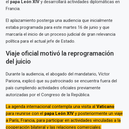
el
papa León XIV
y desarrollará actividades diplomáticas en
Francia.
El aplazamiento posterga una audiencia que inicialmente
estaba programada para este martes 16 de junio y que
marcaría el inicio de un proceso judicial de gran relevancia
política para el actual jefe de Estado.
Viaje oficial motivó la reprogramación
del juicio
Durante la audiencia, el abogado del mandatario, Víctor
Pariona, explicó que su patrocinado se encuentra fuera del
país cumpliendo actividades oficiales previamente
autorizadas por el Congreso de la República.
La agenda internacional contempla una visita al
Vaticano
para reunirse con el
papa León XIV
y posteriormente un viaje
a París, Francia, para participar en actividades vinculadas a la
cooperación bilateral y las relaciones comerciales.