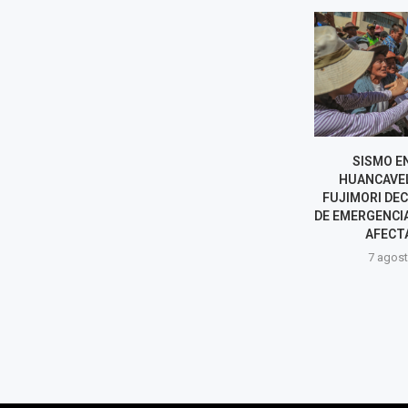
NORMA YARROW HABLA SOBRE
SISMO EN
POSIBLE INTENTO DE
HUANCAVEL
REELECCIÓN ENCUBIERTA DE
FUJIMORI DE
RAFAEL LÓPEZ ALIAGA EN...
DE EMERGENCIA
AFECTA
7 agosto, 2026
7 agost