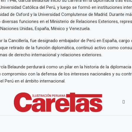
en 1948, García Belaunde inició su carrera en la diplomacia tras est
 Universidad Católica del Perú, y luego se formó en instituciones int
idad de Oxford y la Universidad Complutense de Madrid. Durante má
diversas funciones en el Ministerio de Relaciones Exteriores, repre
 Naciones Unidas, España, México y Venezuela.
r la Cancillería, fue designado embajador de Perú en España, cargo
que retirado de la función diplomática, continuó activo como consu
emas de derecho internacional y relaciones exteriores.
rcía Belaunde perdurará como un pilar en la historia de la diplomacia
compromiso con la defensa de los intereses nacionales y su contri
el Perú en el ámbito internacional.