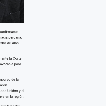
 confirmaron
macia peruana,
erno de Alan
 ante la Corte
favorable para
mpulso de la
daron
dos Unidos y el
ve en la región.