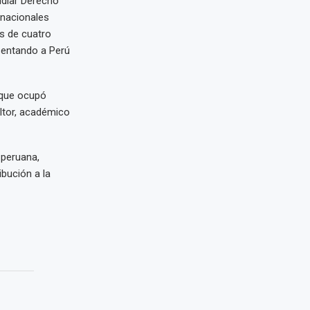
udiar Derecho
ernacionales
s de cuatro
sentando a Perú
 que ocupó
ltor, académico
 peruana,
bución a la