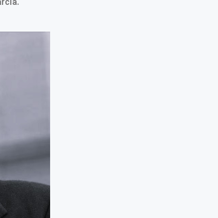
rcía.