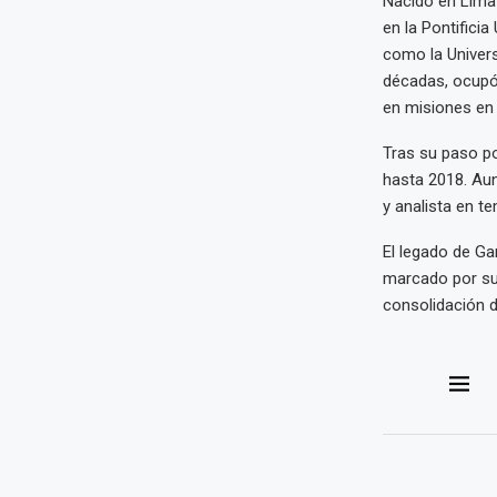
Nacido en Lima 
en la Pontificia
como la Univers
décadas, ocupó 
en misiones en
Tras su paso po
hasta 2018. Aun
y analista en t
El legado de Ga
marcado por su 
consolidación d