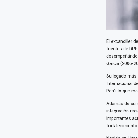
El excanciller 
fuentes de RPP.
desempeñándose
García (2006-20
Su legado más s
Internacional d
Perú, lo que mar
Además de su ro
integración reg
importantes acu
fortalecimiento 