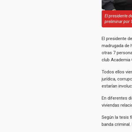
El presidente d
preliminar por 1
El presidente d
madrugada de ho
otras 7 personas
club Academia C
Todos ellos vie
jurídica, corrup
estarían involuc
En diferentes di
viviendas relac
Según la tesis f
banda criminal. 