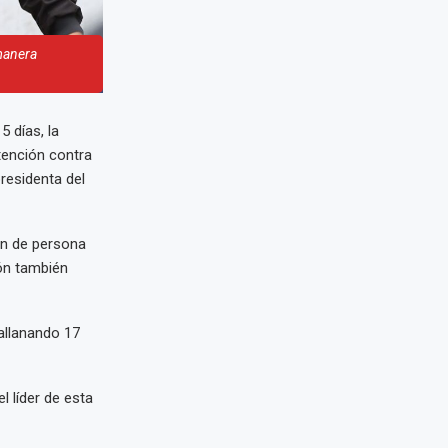
manera
5 días, la
tención contra
presidenta del
ón de persona
ión también
 allanando 17
l líder de esta