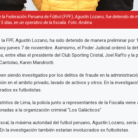
e la Federación Peruana de Fútbol (FPF), Agustín Lozano, fue detenido de 
5 días, en un operativo de la fiscalía. Foto: Andina.
e la FPF, Agustín Lozano, ha sido detenido de manera preliminar por 1
y jueves 7 de noviembre. Asimismo, el Poder Judicial ordenó la de
, entre ellas el presidente del Club Sporting Cristal, Joel Raffo y la 
antolao, Karen Mandriotti.
nen siendo investigados por los delitos de fraude en la administraci
ción en el ambito privado, lavado de activos y otros. En la investigac
rados ex futbolistas.
stritos de Lima, la policía junto a representantes de la Fiscalía viene
ionadas a la organización criminal "Los Galácticos"
iscal, la máxima autoridad del futbol peruano, Agustín Lozano, sería e
En la investigación también estarían involucrados ex futbolistas.