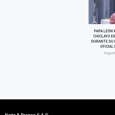
ADULTA MAYOR MUERE TRAS
PAPA LEÓN X
SER ATACADA POR DOS
CHICLAYO E
ROTTWEILER: VECINOS
DURANTE SU 
ASEGURAN QUE YA ERAN...
OFICIAL 
5 agosto, 2026
5 agost