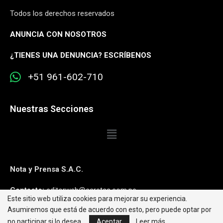
Todos los derechos reservados
ANUNCIA CON NOSOTROS
¿
TIENES UNA DENUNCIA? ESCRÍBENOS
+51 961-602-710
Nuestras Secciones
Nota y Prensa S.A.C.
Contacto:
editorweb@caretas.com.pe
Este sitio web utiliza cookies para mejorar su experiencia.
Asumiremos que está de acuerdo con esto, pero puede optar por
Síguenos:
no participar si lo desea.
Aceptar
Leer más