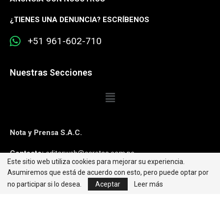
¿
TIENES UNA DENUNCIA? ESCRÍBENOS
+51 961-602-710
Nuestras Secciones
Nota y Prensa S.A.C.
Contacto:
editorweb@caretas.com.pe
Este sitio web utiliza cookies para mejorar su experiencia.
Asumiremos que está de acuerdo con esto, pero puede optar por
Síguenos:
no participar si lo desea.
Aceptar
Leer más