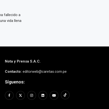
a fallecido a
una vida llena
Nota y Prensa S.A.C.
Contacto:
editorweb@caretas.com.pe
Síguenos: